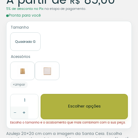
A partir de
85,00
R$
5% de desconto no Pix
na etapa de pagamento.
Pronta para você
Tamanho
Quadrado G
Acessórios
Limpar
Azulejo Decorativo Santa Ceia – Base de Madeira ou Moldura 
Escolher opções
−
+
Escolha o tamanho e o acabamento que mais combinam com a sua peça.
Azulejo 20×20 cm com a imagem da Santa Ceia. Escolha