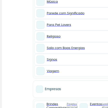
Música
Parede com Significado
Para Pet Lovers
Religioso
Sala com Boas Energias
Signos
Viagem
Empresas
Projetos
Lemb
Brindes
Eventos
personalizados
ativ
Corporativos