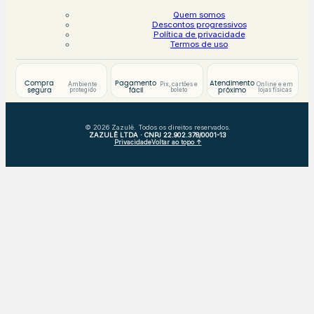
Quem somos
Descontos progressivos
Política de privacidade
Termos de uso
Compra
Pagamento
Atendimento
Ambiente
Pix, cartões e
Online e em
protegido
boleto
lojas físicas
segura
fácil
próximo
© 2026 Zazulê. Todos os direitos reservados.
ZAZULÊ LTDA · CNPJ 22.902.378/0001-13
Privacidade
Voltar ao topo ↑