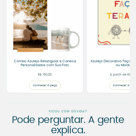
Combo Azulejo Retangular e Caneca
Azulejo Decorativo Faça Ter
Personalizados com Sua Foto
ou Moldura
R$
150,00
A partir de
R$
75
Conhecer a peça
Conhecer a peç
FICOU COM DÚVIDA?
Pode perguntar. A gente
explica.