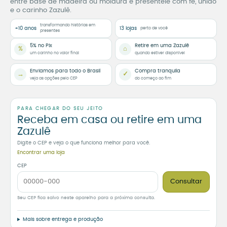
entre base de madeira ou moldura e presenteie com fé, união
e o carinho Zazulê.
transformando histórias em
+10 anos
13 lojas
perto de você
presentes
5% no Pix
Retire em uma Zazulê
%
⌂
um carinho no valor final
quando estiver disponível
Enviamos para todo o Brasil
Compra tranquila
→
✓
veja as opções pelo CEP
do começo ao fim
PARA CHEGAR DO SEU JEITO
Receba em casa ou retire em uma
Zazulê
Digite o CEP e veja o que funciona melhor para você.
Encontrar uma loja
CEP
Consultar
Seu CEP fica salvo neste aparelho para a próxima consulta.
Mais sobre entrega e produção