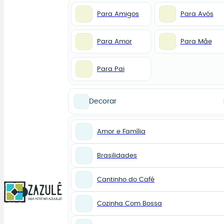
Para Amigos
Para Avós
Para Amor
Para Mãe
Para Pai
Decorar
Amor e Família
Brasilidades
Cantinho do Café
0
Cozinha Com Bossa