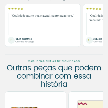
★★★★★
★★★★★
“Qualidade muito boa e atendimento atencioso.”
“Qualidade im
embalado.”
Paula Castrillo
Claudio Bor
P
C
Publicado no Google
Publicado no G
MAIS IDEIAS CHEIAS DE SIGNIFICADO
Outras peças que podem
combinar com essa
história