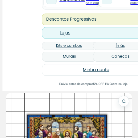
para empresas
com
Descontos Progressivos
Lojas
Kits e combos
Ímãs
Murais
Canecas
Minha conta
Prévia antes de comprar
5% OFF Pix
Retire na loja