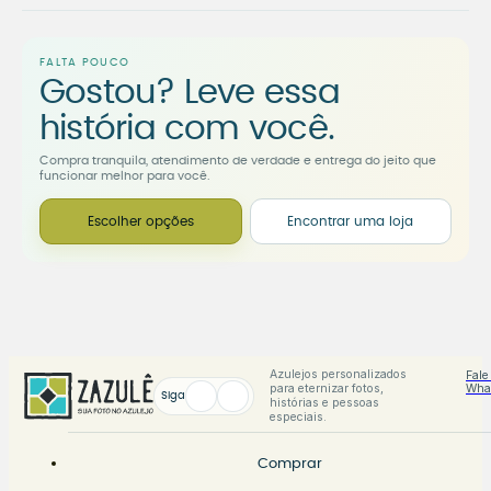
FALTA POUCO
Gostou? Leve essa
história com você.
Compra tranquila, atendimento de verdade e entrega do jeito que
funcionar melhor para você.
Escolher opções
Encontrar uma loja
Azulejos personalizados
Fale
para eternizar fotos,
Wha
Siga
histórias e pessoas
especiais.
Comprar