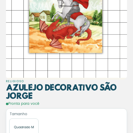
RELIGIOSO
Azulejo Decorativo São
Jorge
Azulejo Decorativo São Jo
Pronta para você
Tamanho
Quadrado M