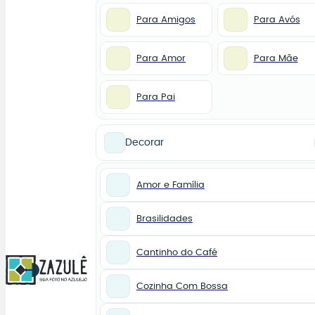
Para Amigos
Para Avós
Para Amor
Para Mãe
Para Pai
Decorar
Amor e Família
Brasilidades
Cantinho do Café
0
Cozinha Com Bossa