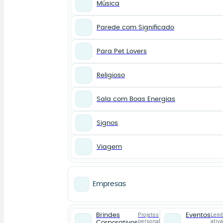
Música
Parede com Significado
Para Pet Lovers
Religioso
Sala com Boas Energias
Signos
Viagem
Empresas
Projetos
Lemb
Brindes
Eventos
personalizados
ativ
Corporativos