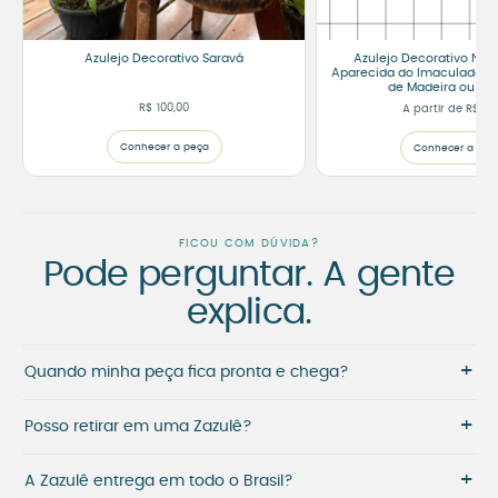
Azulejo Decorativo Saravá
Azulejo Decorativo Nos
Aparecida do Imaculado C
de Madeira ou Mo
R$
100,00
A partir de
R$
75
Conhecer a peça
Conhecer a peç
FICOU COM DÚVIDA?
Pode perguntar. A gente
explica.
+
Quando minha peça fica pronta e chega?
+
Posso retirar em uma Zazulê?
+
A Zazulê entrega em todo o Brasil?