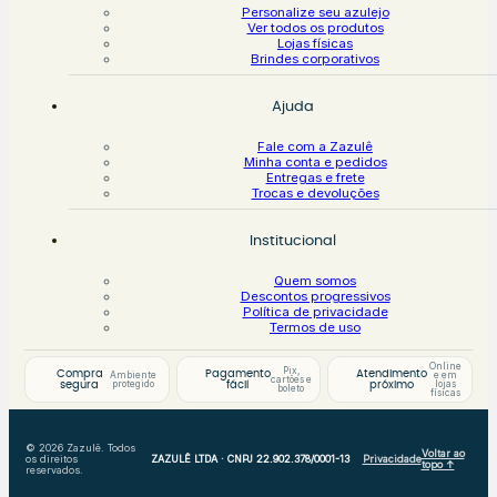
Personalize seu azulejo
Ver todos os produtos
Lojas físicas
Brindes corporativos
Ajuda
Fale com a Zazulê
Minha conta e pedidos
Entregas e frete
Trocas e devoluções
Institucional
Quem somos
Descontos progressivos
Política de privacidade
Termos de uso
Online
Pix,
Compra
Pagamento
Atendimento
Ambiente
e em
cartões e
protegido
lojas
segura
fácil
próximo
boleto
físicas
© 2026 Zazulê. Todos
Voltar ao
os direitos
ZAZULÊ LTDA · CNPJ 22.902.378/0001-13
Privacidade
topo ↑
reservados.