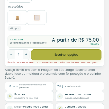
Acessórios
Limpar
A partir de
R$
75,00
A PARTIR DE
Escolha tamanho e acabamento
5% no Pix
Azulejo Decorativo São Jorge quantidade
−
+
Escolher opções
Escolha o tamanho e o acabamento que mais combinam com a sua peça.
Azulejo 15×15 cm com a imagem de São Jorge. Escolha entre
dupla face ou moldura e presenteie com fé, proteção e o carinho
Zazulê.
transformando histórias em
+10 anos
13 lojas
perto de você
presentes
5% no Pix
Retire em uma Zazulê
%
⌂
um carinho no valor final
quando estiver disponível
Enviamos para todo o Brasil
Compra tranquila
→
✓