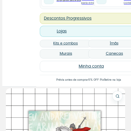
para empresas
com
Descontos Progressivos
Lojas
Kits e combos
Ímãs
Murais
Canecas
Minha conta
Prévia antes de comprar
5% OFF Pix
Retire na loja