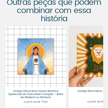
Outras peças que podem
combinar com essa
história
Azulejo Decorativo Nossa Senhora
Azulejo Decorativo Sig
Aparecida do Imaculado Coração – Base
de Madeira ou Moldura
A partir de
R$
65
A partir de
R$
75,00