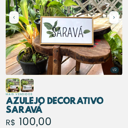
1/2
MAIS VENDIDOS
Azulejo Decorativo
Saravá
Azulejo Decorativo Sar
100,00
R$