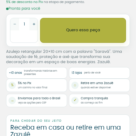
5% de desconto no Pix
na etapa de pagamento.
Pronta para você
Azulejo Decorativo Saravá quantidade
−
+
Quero essa peça
Azulejo retangular 20×10 cm com a palavra “Saravá”. Uma
saudação de fé, proteção e axé que transforma sua
decoração em um espaço de boas energias. Zazulê.
transformando histórias em
+10 anos
13 lojas
perto de você
presentes
5% no Pix
Retire em uma Zazulê
%
⌂
um carinho no valor final
quando estiver disponível
Enviamos para todo o Brasil
Compra tranquila
→
✓
veja as opções pelo CEP
do começo ao fim
PARA CHEGAR DO SEU JEITO
Receba em casa ou retire em uma
Zazulê