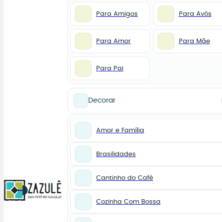
Para Amigos
Para Avós
Para Amor
Para Mãe
Para Pai
Decorar
Amor e Família
Brasilidades
Cantinho do Café
0
Cozinha Com Bossa