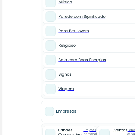
Música
Parede com Significado
Para Pet Lovers
Religioso
Sala com Boas Energias
Signos
Viagem
Empresas
Projetos
Lemb
Brindes
Eventos
personalizados
ativ
Corporativos