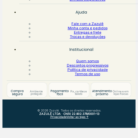
Ajuda
Fale com a Zazulê
Minha conta e pedidos
Entregas e frete
Trocas e devoluções
Institucional
Quem somos
Descontos progressivos
Política de privacidade
Termos de uso
Compra
Pagamento
Atendimento
Ambiente
Pix, cartões e
Online e em
protegido
boleto
lojas físicas
segura
fácil
próximo
© 2026 Zazulê. Todos os direitos reservados.
ZAZULÊ LTDA · CNPJ 22.902.378/0001-13
Privacidade
Voltar ao topo ↑