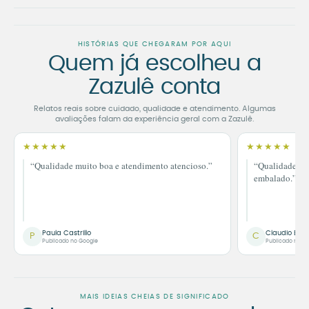
HISTÓRIAS QUE CHEGARAM POR AQUI
Quem já escolheu a
Zazulê conta
Relatos reais sobre cuidado, qualidade e atendimento. Algumas
avaliações falam da experiência geral com a Zazulê.
★★★★★
★★★★★
“Qualidade muito boa e atendimento atencioso.”
“Qualidade im
embalado.”
Paula Castrillo
Claudio Bor
P
C
Publicado no Google
Publicado no G
MAIS IDEIAS CHEIAS DE SIGNIFICADO