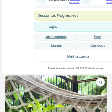
para empresas
com
Descontos Progressivos
Lojas
Kits e combos
Ímãs
Murais
Canecas
Minha conta
Prévia antes de comprar
5% OFF Pix
Retire na loja