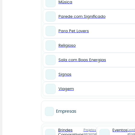
Música
Parede com Significado
Para Pet Lovers
Religioso
Sala com Boas Energias
Signos
Viagem
Empresas
Projetos
Lemb
Brindes
Eventos
personalizados
ativ
Corporativos