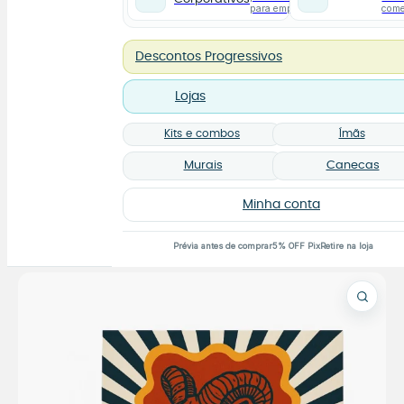
para empresas
com
Descontos Progressivos
Lojas
Kits e combos
Ímãs
Murais
Canecas
Minha conta
Prévia antes de comprar
5% OFF Pix
Retire na loja