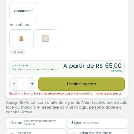
Quadrado P
Acessórios
Limpar
A partir de
R$
65,00
A PARTIR DE
Escolha tamanho e acabamento
5% no Pix
Azulejo Decorativo Signo de Áries quantidade
−
+
Escolher opções
Escolha o tamanho e o acabamento que mais combinam com a sua peça.
Azulejo 15×15 cm com a arte do signo de Áries. Escolha entre dupla
face ou moldura e presenteie com astrologia, personalidade e o
carinho Zazulê.
transformando histórias em
+10 anos
13 lojas
perto de você
presentes
5% no Pix
Retire em uma Zazulê