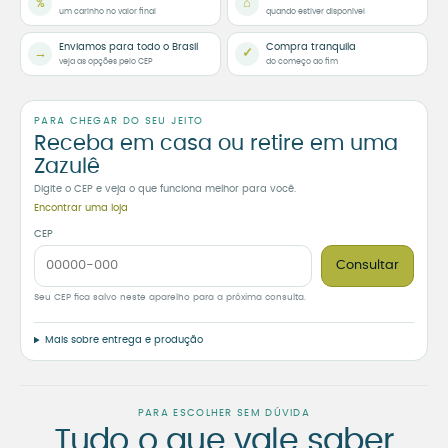
%
⌂
um carinho no valor final
quando estiver disponível
Enviamos para todo o Brasil
Compra tranquila
→
✓
veja as opções pelo CEP
do começo ao fim
PARA CHEGAR DO SEU JEITO
Receba em casa ou retire em uma
Zazulê
Digite o CEP e veja o que funciona melhor para você.
Encontrar uma loja
CEP
Consultar
Seu CEP fica salvo neste aparelho para a próxima consulta.
Mais sobre entrega e produção
PARA ESCOLHER SEM DÚVIDA
Tudo o que vale saber