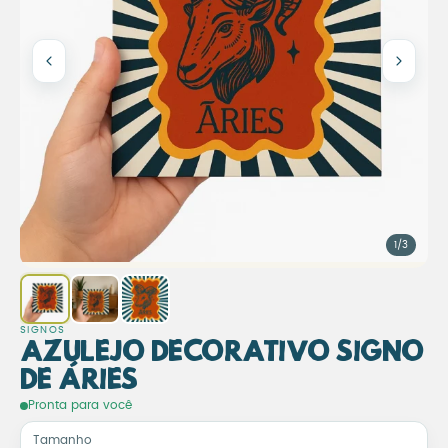
1/3
SIGNOS
Azulejo Decorativo Signo
de Áries
Azulejo Decorativo Signo d
Pronta para você
Tamanho