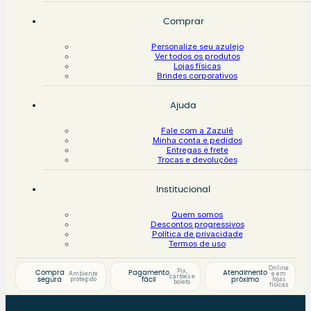
Comprar
Personalize seu azulejo
Ver todos os produtos
Lojas físicas
Brindes corporativos
Ajuda
Fale com a Zazulê
Minha conta e pedidos
Entregas e frete
Trocas e devoluções
Institucional
Quem somos
Descontos progressivos
Política de privacidade
Termos de uso
Online
Pix,
Compra
Pagamento
Atendimento
Ambiente
e em
cartões e
protegido
lojas
segura
fácil
próximo
boleto
físicas