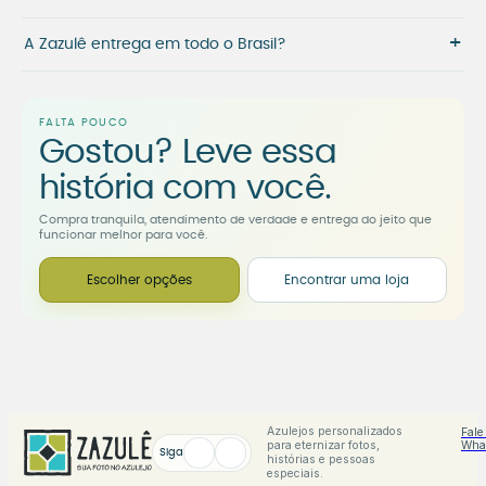
+
A Zazulê entrega em todo o Brasil?
FALTA POUCO
Gostou? Leve essa
história com você.
Compra tranquila, atendimento de verdade e entrega do jeito que
funcionar melhor para você.
Escolher opções
Encontrar uma loja
Azulejos personalizados
Fale
para eternizar fotos,
Wha
Siga
histórias e pessoas
especiais.