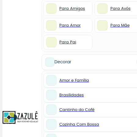
Para Amigos
Para Avós
Para Amor
Para Mãe
Para Pai
Decorar
Amor e Família
Brasilidades
Cantinho do Café
0
Cozinha Com Bossa