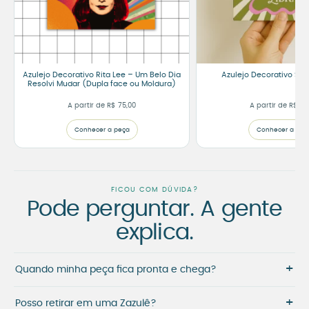
Azulejo Decorativo Rita Lee – Um Belo Dia
Azulejo Decorativo Sign
Resolvi Mudar (Dupla face ou Moldura)
A partir de
R$
75,00
A partir de
R$
75
Conhecer a peça
Conhecer a peç
FICOU COM DÚVIDA?
Pode perguntar. A gente
explica.
+
Quando minha peça fica pronta e chega?
+
Posso retirar em uma Zazulê?