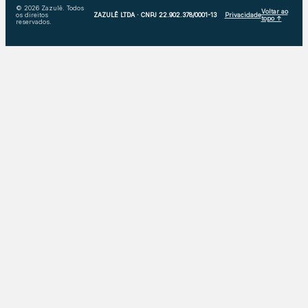
© 2026 Zazulê. Todos
Voltar ao
os direitos
ZAZULÊ LTDA · CNPJ 22.902.378/0001-13
Privacidade
topo ↑
reservados.