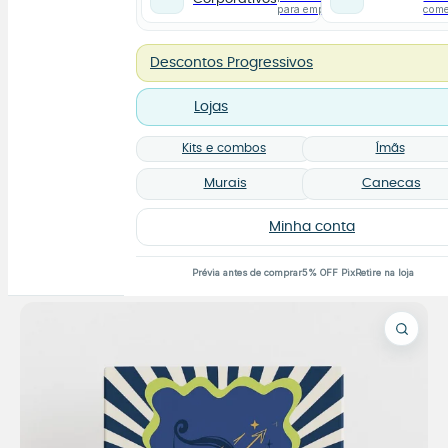
para empresas
com
Descontos Progressivos
Lojas
Kits e combos
Ímãs
Murais
Canecas
Minha conta
Prévia antes de comprar
5% OFF Pix
Retire na loja