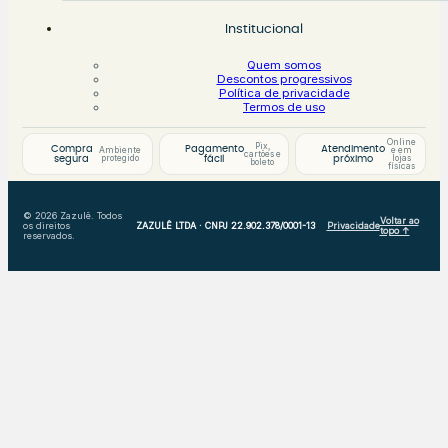
Institucional
Quem somos
Descontos progressivos
Política de privacidade
Termos de uso
Online
Pix,
Compra
Pagamento
Atendimento
Ambiente
e em
cartões e
protegido
lojas
segura
fácil
próximo
boleto
físicas
© 2026 Zazulê. Todos
Voltar ao
os direitos
ZAZULÊ LTDA · CNPJ 22.902.378/0001-13
Privacidade
topo ↑
reservados.