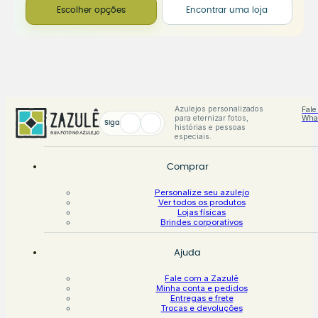
Escolher opções
Encontrar uma loja
Azulejos personalizados
Fale
para eternizar fotos,
Wha
Siga
histórias e pessoas
especiais.
Comprar
Personalize seu azulejo
Ver todos os produtos
Lojas físicas
Brindes corporativos
Ajuda
Fale com a Zazulê
Minha conta e pedidos
Entregas e frete
Trocas e devoluções