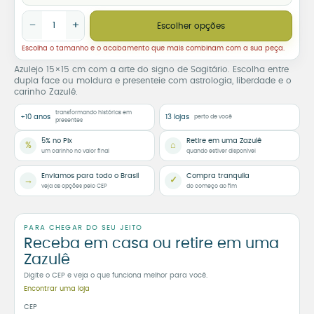
Azulejo Decorativo Signo de Sagitário quantidade
−
+
Escolher opções
Escolha o tamanho e o acabamento que mais combinam com a sua peça.
Azulejo 15×15 cm com a arte do signo de Sagitário. Escolha entre
dupla face ou moldura e presenteie com astrologia, liberdade e o
carinho Zazulê.
transformando histórias em
+10 anos
13 lojas
perto de você
presentes
5% no Pix
Retire em uma Zazulê
%
⌂
um carinho no valor final
quando estiver disponível
Enviamos para todo o Brasil
Compra tranquila
→
✓
veja as opções pelo CEP
do começo ao fim
PARA CHEGAR DO SEU JEITO
Receba em casa ou retire em uma
Zazulê
Digite o CEP e veja o que funciona melhor para você.
Encontrar uma loja
CEP