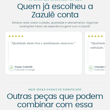
Quem já escolheu a
Zazulê conta
Relatos reais sobre cuidado, qualidade e atendimento. Algumas
avaliações falam da experiência geral com a Zazulê.
★★★★★
★★★★★
“Qualidade muito boa e atendimento atencioso.”
“Qualidade im
embalado.”
Paula Castrillo
Claudio Bor
P
C
Publicado no Google
Publicado no G
MAIS IDEIAS CHEIAS DE SIGNIFICADO
Outras peças que podem
combinar com essa