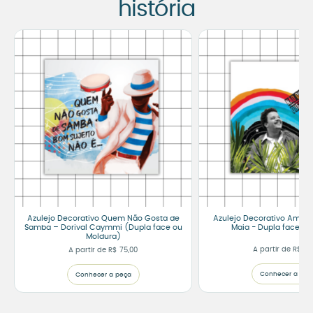
história
Azulejo Decorativo Quem Não Gosta de
Azulejo Decorativo Amor 
Samba – Dorival Caymmi (Dupla face ou
Maia - Dupla face ou
Moldura)
A partir de
R$
75
A partir de
R$
75,00
Conhecer a peç
Conhecer a peça