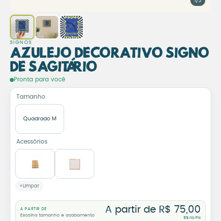
1/3
SIGNOS
Azulejo Decorativo Signo
de Sagitário
Azulejo Decorativo Signo de
Pronta para você
Tamanho
Quadrado M
Acessórios
Limpar
A partir de
R$
75,00
A PARTIR DE
Escolha tamanho e acabamento
5% no Pix