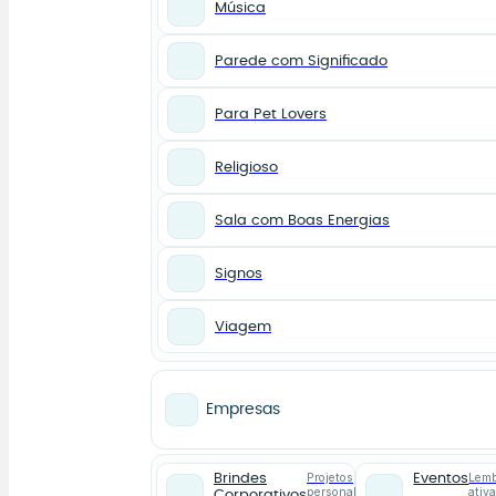
Música
Parede com Significado
Para Pet Lovers
Religioso
Sala com Boas Energias
Signos
Viagem
Empresas
Projetos
Lemb
Brindes
Eventos
personalizados
ativ
Corporativos