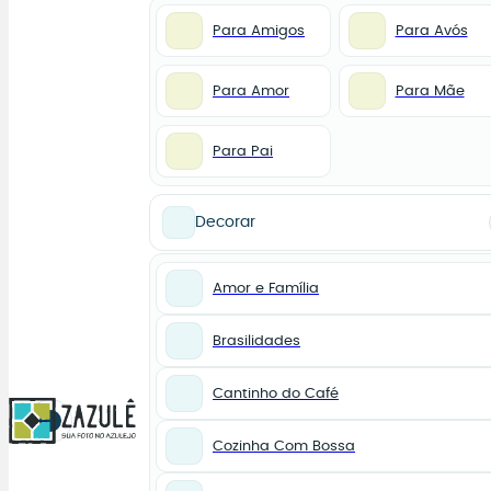
Para Amigos
Para Avós
Para Amor
Para Mãe
Para Pai
Decorar
Amor e Família
Brasilidades
Cantinho do Café
0
Cozinha Com Bossa