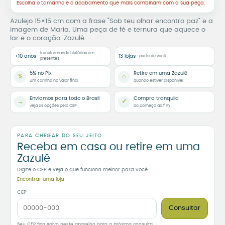
Escolha o tamanho e o acabamento que mais combinam com a sua peça.
Azulejo 15×15 cm com a frase “Sob teu olhar encontro paz” e a
imagem de Maria. Uma peça de fé e ternura que aquece o
lar e o coração. Zazulê.
transformando histórias em
+10 anos
13 lojas
perto de você
presentes
5% no Pix
Retire em uma Zazulê
%
⌂
um carinho no valor final
quando estiver disponível
Enviamos para todo o Brasil
Compra tranquila
→
✓
veja as opções pelo CEP
do começo ao fim
PARA CHEGAR DO SEU JEITO
Receba em casa ou retire em uma
Zazulê
Digite o CEP e veja o que funciona melhor para você.
Encontrar uma loja
CEP
Consultar
Seu CEP fica salvo neste aparelho para a próxima consulta.