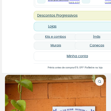
para empresas
com
Descontos Progressivos
Lojas
Kits e combos
Ímãs
Murais
Canecas
Minha conta
Prévia antes de comprar
5% OFF Pix
Retire na loja