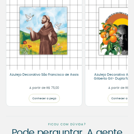
Azulejo Decorativo São Francisco de Assis
Azulejo Decorativo And
Gilberto Gil- Dupla face
A partir de
R$
75,00
A partir de
R$
75
Conhecer a peça
Conhecer a peç
FICOU COM DÚVIDA?
Pode perguntar. A gente