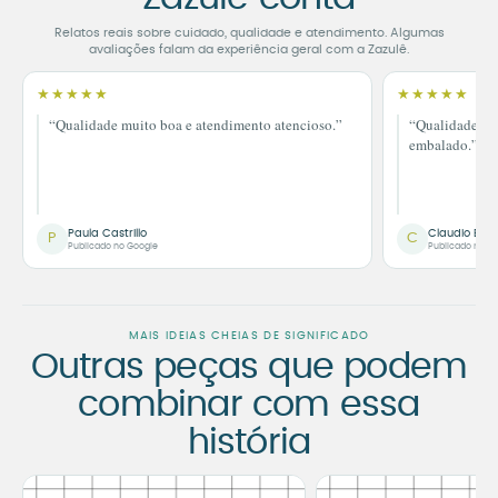
Relatos reais sobre cuidado, qualidade e atendimento. Algumas
avaliações falam da experiência geral com a Zazulê.
★★★★★
★★★★★
“Qualidade muito boa e atendimento atencioso.”
“Qualidade im
embalado.”
Paula Castrillo
Claudio Bor
P
C
Publicado no Google
Publicado no G
MAIS IDEIAS CHEIAS DE SIGNIFICADO
Outras peças que podem
combinar com essa
história