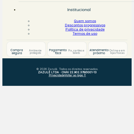
Institucional
Quem somos
Descontos progressivos
Política de privacidade
Termos de uso
Compra
Pagamento
Atendimento
Ambiente
Pix, cartões e
Online e em
protegido
boleto
lojas físicas
segura
fácil
próximo
© 2026 Zazulê. Todos os direitos reservados.
ZAZULÊ LTDA · CNPJ 22.902.378/0001-13
Privacidade
Voltar ao topo ↑