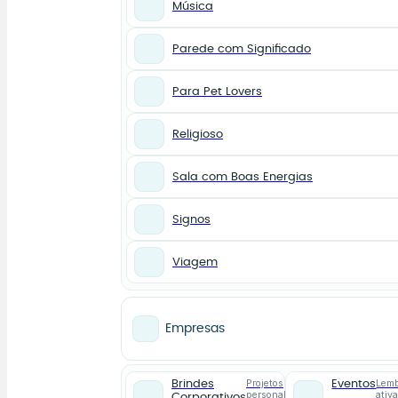
Música
Parede com Significado
Para Pet Lovers
Religioso
Sala com Boas Energias
Signos
Viagem
Empresas
Projetos
Lemb
Brindes
Eventos
personalizados
ativ
Corporativos