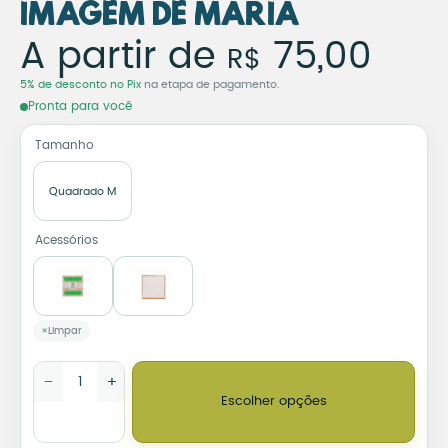
Imagem de Maria
Azulejo Decorativo Sob 
A partir de
75,00
R$
5% de desconto no Pix
na etapa de pagamento.
Pronta para você
Tamanho
Quadrado M
Acessórios
Limpar
Azulejo Decorativo Sob Teu Olhar Encontro Paz – Imagem de M
−
+
Escolher opções