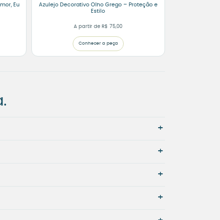
mor, Eu
Azulejo Decorativo Olho Grego – Proteção e
Estilo
A partir de
R$
75,00
Conhecer a peça
.
+
+
+
+