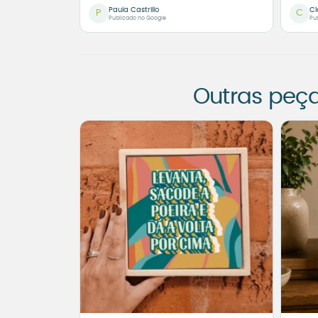
Paula Castrillo
Cl
P
C
Publicado no Google
Pu
Outras peç