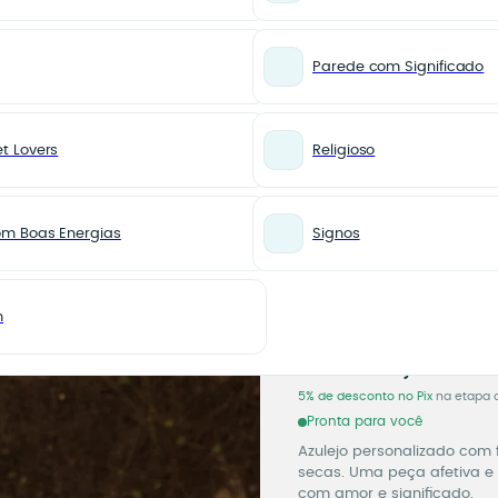
Parede com Significado
t Lovers
Religioso
ntico com Foto
PARA AMOR
Azulej
om Boas Energias
Signos
Person
Românt
m
Azulejo
99,90
R$
5% de desconto no Pix
na etapa 
Pronta para você
Azulejo personalizado com f
secas. Uma peça afetiva e 
com amor e significado.