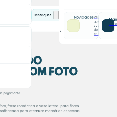
Destaques
Veja o
Novidades
Mai
que
ven
acabou
de
chegar
o
alizado
ico com Foto
 Personalizado Ro
de pagamento.
oto, frase romântica e vaso lateral para flores
sofisticada para eternizar memórias especiais