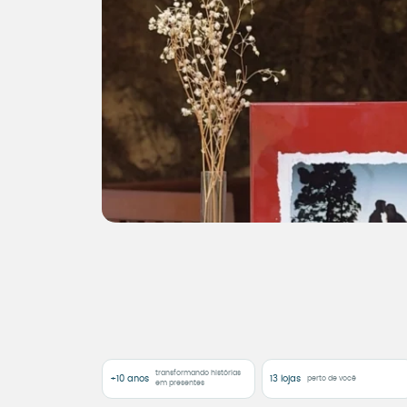
transformando histórias
+10 anos
13 lojas
perto de você
em presentes