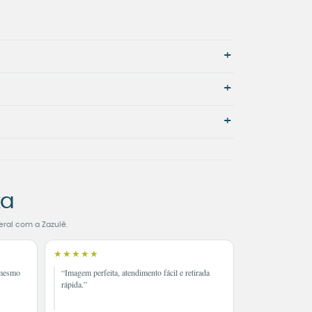
+
+
+
ta
eral com a Zazulê.
★★★★★
 mesmo
“Imagem perfeita, atendimento fácil e retirada
rápida.”