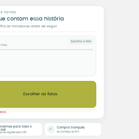
AS FOTOS
ue contam essa história
ra as miniaturas antes de seguir.
Escolha a foto
 foto.
o 512 MB)
omântico com Foto quantidade
Escolher as fotos
sco.
nviamos para todo o
Compra tranquila
✓
rasil
do começo ao fim
ja as opções pelo CEP