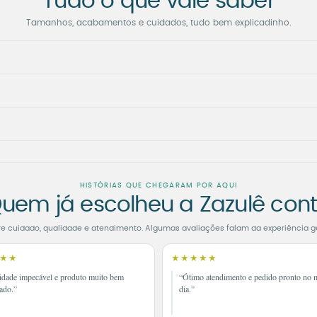
Tudo o que vale saber
Tamanhos, acabamentos e cuidados, tudo bem explicadinho.
HISTÓRIAS QUE CHEGARAM POR AQUI
uem já escolheu a Zazulê con
re cuidado, qualidade e atendimento. Algumas avaliações falam da experiência g
★★
★★★★★
idade impecável e produto muito bem
“Ótimo atendimento e pedido pronto no
ado.”
dia.”