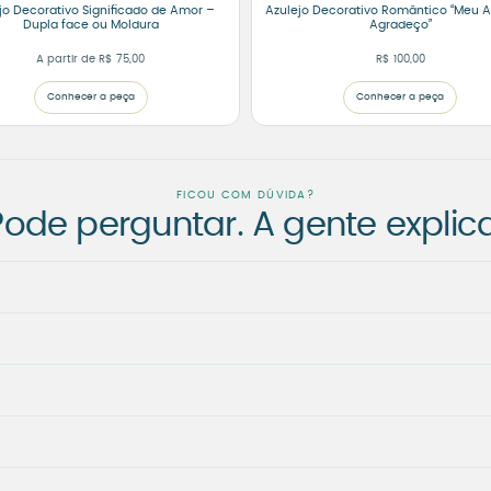
jo Decorativo Significado de Amor –
Azulejo Decorativo Romântico “Meu A
Dupla face ou Moldura
Agradeço”
A partir de
R$
75,00
R$
100,00
Conhecer a peça
Conhecer a peça
FICOU COM DÚVIDA?
Pode perguntar. A gente explica