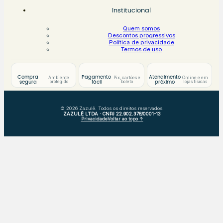
Institucional
Quem somos
Descontos progressivos
Política de privacidade
Termos de uso
Compra
Pagamento
Atendimento
Ambiente
Pix, cartões e
Online e em
protegido
boleto
lojas físicas
segura
fácil
próximo
© 2026 Zazulê. Todos os direitos reservados.
ZAZULÊ LTDA · CNPJ 22.902.378/0001-13
Privacidade
Voltar ao topo ↑