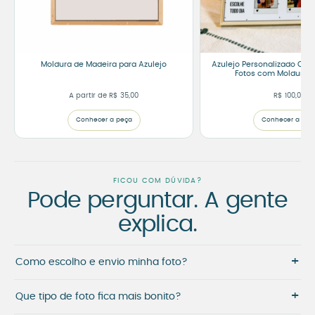
Moldura de Madeira para Azulejo
Azulejo Personalizado Casa
Fotos com Moldura 
A partir de
R$
35,00
R$
100,00
Conhecer a peça
Conhecer a peç
FICOU COM DÚVIDA?
Pode perguntar. A gente
explica.
+
Como escolho e envio minha foto?
+
Que tipo de foto fica mais bonito?