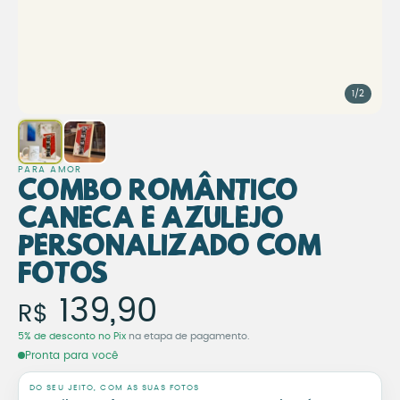
1/2
PARA AMOR
Combo Romântico
Caneca e Azulejo
Personalizado com
Fotos
Combo Romântico Caneca
139,90
R$
5% de desconto no Pix
na etapa de pagamento.
Pronta para você
DO SEU JEITO, COM AS SUAS FOTOS