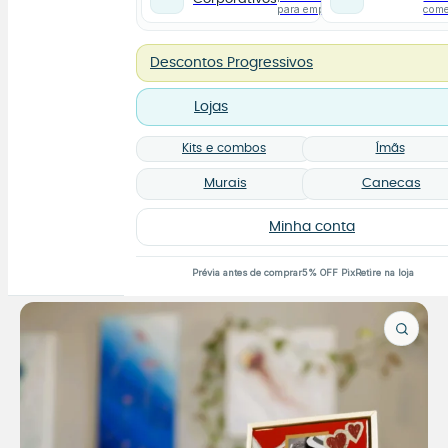
para empresas
com
Descontos Progressivos
Lojas
Kits e combos
Ímãs
Murais
Canecas
Minha conta
Prévia antes de comprar
5% OFF Pix
Retire na loja