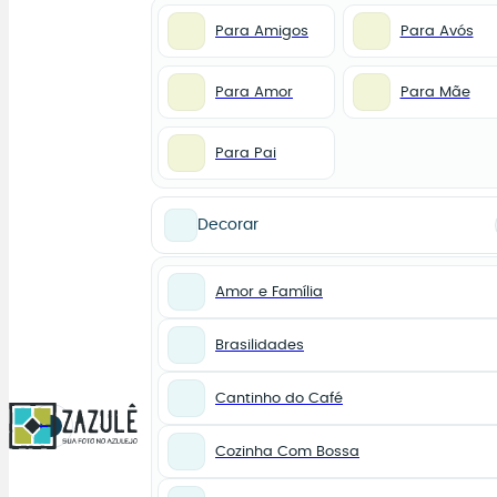
Para Amigos
Para Avós
Para Amor
Para Mãe
Para Pai
Decorar
Amor e Família
Brasilidades
Cantinho do Café
0
Cozinha Com Bossa