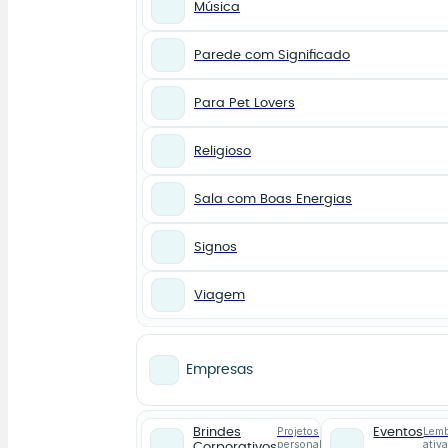
Música
Parede com Significado
Para Pet Lovers
Religioso
Sala com Boas Energias
Signos
Viagem
Empresas
Projetos
Lemb
Brindes
Eventos
personalizados
ativ
Corporativos