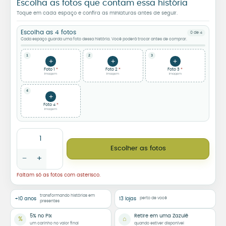
Escolha as fotos que contam essa história
Toque em cada espaço e confira as miniaturas antes de seguir.
Escolha as 4 fotos
0 de 4
Cada espaço guarda uma foto dessa história. Você poderá trocar antes de comprar.
1
2
3
+
+
+
Foto 1
Foto 2
Foto 3
Imagem
Imagem
Imagem
4
+
Foto 4
Imagem
Combo Romântico Caneca e Azulejo Personalizado com Fotos 
Escolher as fotos
−
+
Faltam só as fotos com asterisco.
transformando histórias em
+10 anos
13 lojas
perto de você
presentes
5% no Pix
Retire em uma Zazulê
%
⌂
um carinho no valor final
quando estiver disponível