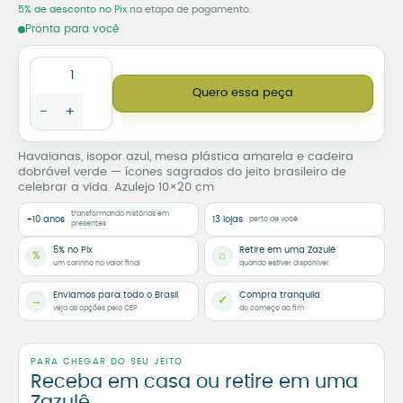
5% de desconto no Pix
na etapa de pagamento.
Pronta para você
Azulejo Só Tem no Brasil quantidade
Quero essa peça
−
+
Havaianas, isopor azul, mesa plástica amarela e cadeira
dobrável verde — ícones sagrados do jeito brasileiro de
celebrar a vida. Azulejo 10×20 cm
transformando histórias em
+10 anos
13 lojas
perto de você
presentes
5% no Pix
Retire em uma Zazulê
%
⌂
um carinho no valor final
quando estiver disponível
Enviamos para todo o Brasil
Compra tranquila
→
✓
veja as opções pelo CEP
do começo ao fim
PARA CHEGAR DO SEU JEITO
Receba em casa ou retire em uma
Zazulê