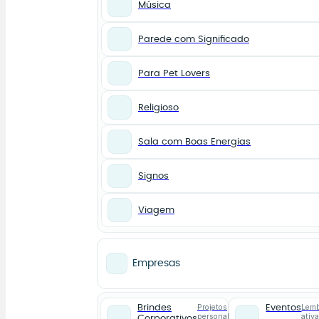
Música
Parede com Significado
Para Pet Lovers
Religioso
Sala com Boas Energias
Signos
Viagem
Empresas
Projetos
Lemb
Brindes
Eventos
personalizados
ativ
Corporativos