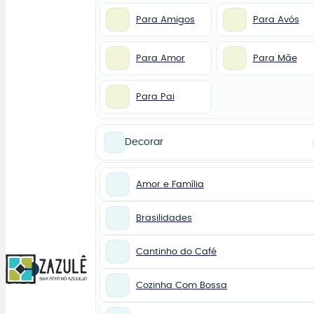
Para Amigos
Para Avós
Para Amor
Para Mãe
Para Pai
Decorar
Amor e Família
Brasilidades
Cantinho do Café
0
Cozinha Com Bossa