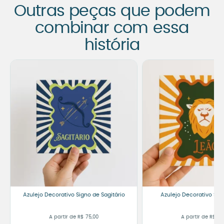
Outras peças que podem
combinar com essa
história
Azulejo Decorativo Signo de Sagitário
Azulejo Decorativo Sig
A partir de
R$
75,00
A partir de
R$
65