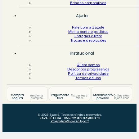
Brindes corporativos
Ajuda
Fale com a Zazulê
Minha conta e pedidos
Entregas e frete
Trocas e devoluções
Institucional
Quem somos
Descontos progressivos
Política de privacidade
Termos de uso
Compra
Pagamento
Atendimento
Ambiente
Pix, cartões e
Online e em
protegido
boleto
lojas físicas
segura
fácil
próximo
© 2026 Zazulê. Todos os direitos reservados.
ZAZULÊ LTDA · CNPJ 22.902.378/0001-13
Privacidade
Voltar ao topo ↑