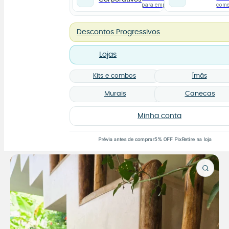
para empresas
com
Descontos Progressivos
Lojas
Kits e combos
Ímãs
Murais
Canecas
Minha conta
Prévia antes de comprar
5% OFF Pix
Retire na loja