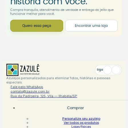
história com você.
Compra tranquila, atendimento de verdade e entrega do jeito que
funcionar melhor para você.
Quero essa peça
Encontrar uma loja
Siga
Azulejos personalizados para eternizar fotos, histórias e pessoas
especiais.
Fale pelo WhatsApp
contato@zazule.com.br
Rua da Padroeira, 125, Vila — Ilhabela/SP
Comprar
Personalize seu azulejo
Ver todos os produtos
Lojas físicas