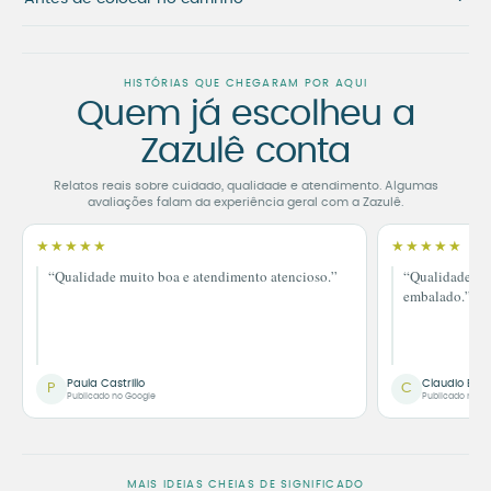
HISTÓRIAS QUE CHEGARAM POR AQUI
Quem já escolheu a
Zazulê conta
Relatos reais sobre cuidado, qualidade e atendimento. Algumas
avaliações falam da experiência geral com a Zazulê.
★★★★★
★★★★★
“Qualidade muito boa e atendimento atencioso.”
“Qualidade im
embalado.”
Paula Castrillo
Claudio Bor
P
C
Publicado no Google
Publicado no G
MAIS IDEIAS CHEIAS DE SIGNIFICADO