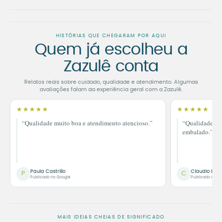
HISTÓRIAS QUE CHEGARAM POR AQUI
Quem já escolheu a
Zazulê conta
Relatos reais sobre cuidado, qualidade e atendimento. Algumas
avaliações falam da experiência geral com a Zazulê.
★★★★★
★★★★★
“Qualidade muito boa e atendimento atencioso.”
“Qualidade im
embalado.”
Paula Castrillo
Claudio Bor
P
C
Publicado no Google
Publicado no G
MAIS IDEIAS CHEIAS DE SIGNIFICADO