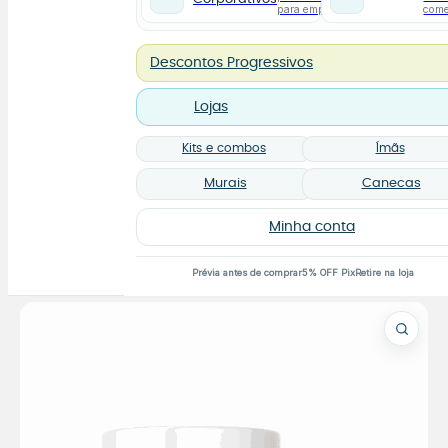
para empresas
com
Descontos Progressivos
Lojas
Kits e combos
Ímãs
Murais
Canecas
Minha conta
Prévia antes de comprar
5% OFF Pix
Retire na loja