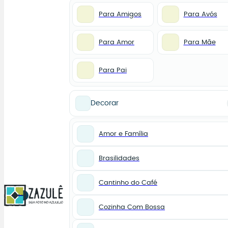
Para Amigos
Para Avós
Para Amor
Para Mãe
Para Pai
Decorar
Amor e Família
Brasilidades
Cantinho do Café
0
Cozinha Com Bossa