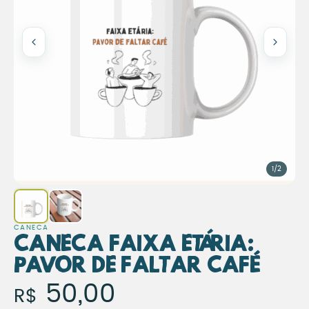
1/2
CANECA
Caneca Faixa Etária:
Pavor de Faltar Café
Caneca Faixa Etária: Pav
50,00
R$