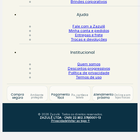
Brindes corporativos
Ajuda
Fale com a Zazulê
Minha conta e pedidos
Entregas e frete
Trocas e devoluções
Institucional
Quem somos
Descontos progressivos
Política de privacidade
Termos de uso
Compra
Pagamento
Atendimento
Ambiente
Pix, cartões e
Online e em
protegido
boleto
lojas físicas
segura
fácil
próximo
© 2026 Zazulê. Todos os direitos reservados.
ZAZULÊ LTDA · CNPJ 22.902.378/0001-13
Privacidade
Voltar ao topo ↑