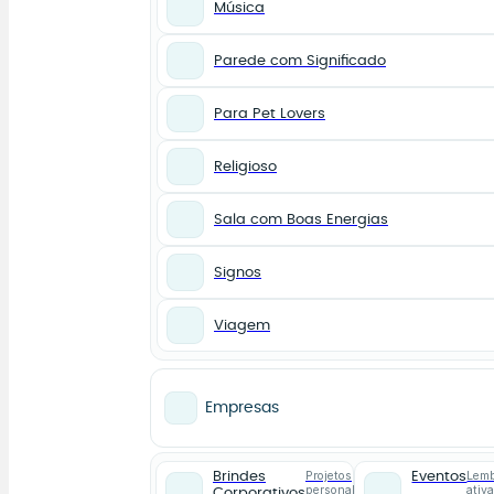
Música
Parede com Significado
Para Pet Lovers
Religioso
Sala com Boas Energias
Signos
Viagem
Empresas
Projetos
Lemb
Brindes
Eventos
personalizados
ativ
Corporativos