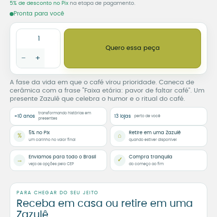
5% de desconto no Pix
na etapa de pagamento.
Pronta para você
Caneca Faixa Etária: Pavor de Faltar Café quantidade
Quero essa peça
−
+
A fase da vida em que o café virou prioridade. Caneca de
cerâmica com a frase “Faixa etária: pavor de faltar café”. Um
presente Zazulê que celebra o humor e o ritual do café.
transformando histórias em
+10 anos
13 lojas
perto de você
presentes
5% no Pix
Retire em uma Zazulê
%
⌂
um carinho no valor final
quando estiver disponível
Enviamos para todo o Brasil
Compra tranquila
→
✓
veja as opções pelo CEP
do começo ao fim
PARA CHEGAR DO SEU JEITO
Receba em casa ou retire em uma
Zazulê