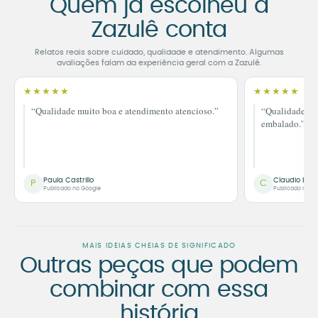
Quem já escolheu a
Zazulê conta
Relatos reais sobre cuidado, qualidade e atendimento. Algumas
avaliações falam da experiência geral com a Zazulê.
★★★★★
★★★★★
“Qualidade muito boa e atendimento atencioso.”
“Qualidade im
embalado.”
Paula Castrillo
Claudio Bor
P
C
Publicado no Google
Publicado no G
MAIS IDEIAS CHEIAS DE SIGNIFICADO
Outras peças que podem
combinar com essa
história