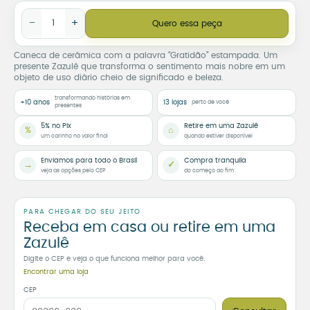
Caneca Gratidão quantidade
−
+
Quero essa peça
Caneca de cerâmica com a palavra “Gratidão” estampada. Um
presente Zazulê que transforma o sentimento mais nobre em um
objeto de uso diário cheio de significado e beleza.
transformando histórias em
+10 anos
13 lojas
perto de você
presentes
5% no Pix
Retire em uma Zazulê
%
⌂
um carinho no valor final
quando estiver disponível
Enviamos para todo o Brasil
Compra tranquila
→
✓
veja as opções pelo CEP
do começo ao fim
PARA CHEGAR DO SEU JEITO
Receba em casa ou retire em uma
Zazulê
Digite o CEP e veja o que funciona melhor para você.
Encontrar uma loja
CEP