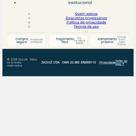
Institucional
Quem somos
Descontos progressivos
Política de privacidade
Termos de uso
Online
Pix,
Compra
Pagamento
Atendimento
Ambiente
e em
cartões e
protegido
lojas
segura
fácil
próximo
boleto
físicas
© 2026 Zazulê. Todos
Voltar ao
os direitos
ZAZULÊ LTDA · CNPJ 22.902.378/0001-13
Privacidade
topo ↑
reservados.