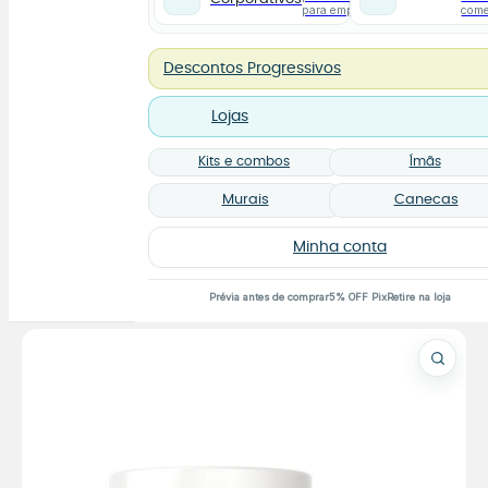
para empresas
com
Descontos Progressivos
Lojas
Kits e combos
Ímãs
Murais
Canecas
Minha conta
Prévia antes de comprar
5% OFF Pix
Retire na loja