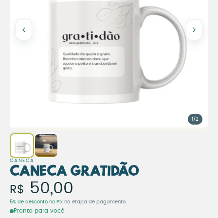
1/2
CANECA
Caneca Gratidão
Caneca Gratidão
50,00
R$
5% de desconto no Pix
na etapa de pagamento.
Pronta para você