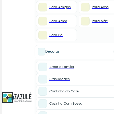
Para Amigos
Para Avós
Para Amor
Para Mãe
Para Pai
Decorar
Amor e Família
Brasilidades
Cantinho do Café
0
Cozinha Com Bossa