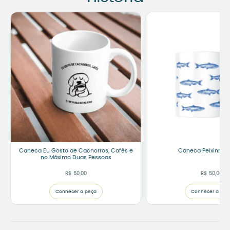
Caneca Eu Gosto de Cachorros, Cafés e
Caneca Peixinhos 
no Máximo Duas Pessoas
R$
50,00
R$
50,00
Conhecer a peça
Conhecer a peç