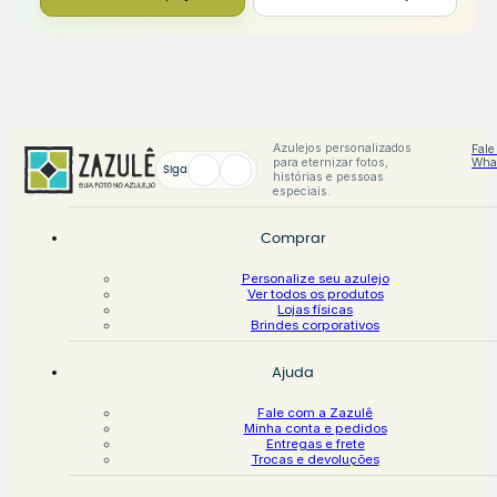
Azulejos personalizados
Fale
para eternizar fotos,
Wha
Siga
histórias e pessoas
especiais.
Comprar
Personalize seu azulejo
Ver todos os produtos
Lojas físicas
Brindes corporativos
Ajuda
Fale com a Zazulê
Minha conta e pedidos
Entregas e frete
Trocas e devoluções