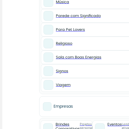
Música
Parede com Significado
Para Pet Lovers
Religioso
Sala com Boas Energias
Signos
Viagem
Empresas
Projetos
Lemb
Brindes
Eventos
personalizados
ativ
Corporativos