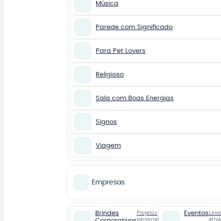
Música
Parede com Significado
Para Pet Lovers
Religioso
Sala com Boas Energias
Signos
Viagem
Empresas
Projetos
Lemb
Brindes
Eventos
personalizados
ativ
Corporativos