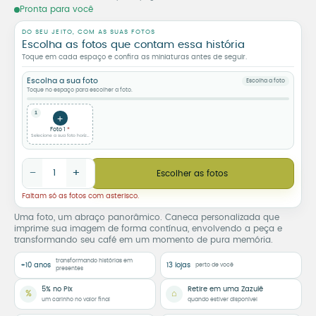
Pronta para você
DO SEU JEITO, COM AS SUAS FOTOS
Escolha as fotos que contam essa história
Toque em cada espaço e confira as miniaturas antes de seguir.
Escolha a sua foto
Escolha a foto
Toque no espaço para escolher a foto.
1
+
Foto 1
Selecione a sua foto horizontal (paisagem)
Caneca Personalizada com Foto Panorâmica quantidade
−
+
Escolher as fotos
Faltam só as fotos com asterisco.
Uma foto, um abraço panorâmico. Caneca personalizada que
imprime sua imagem de forma contínua, envolvendo a peça e
transformando seu café em um momento de pura memória.
transformando histórias em
+10 anos
13 lojas
perto de você
presentes
5% no Pix
Retire em uma Zazulê
%
⌂
um carinho no valor final
quando estiver disponível