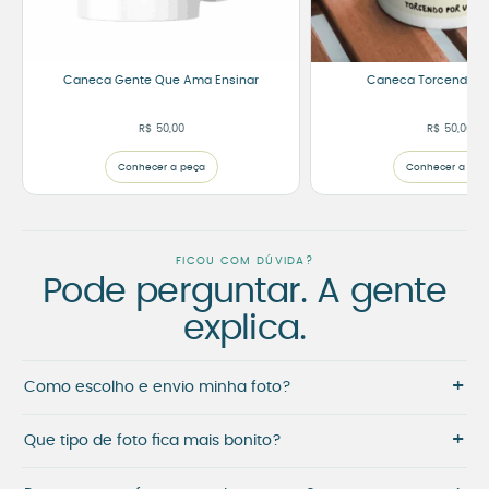
Caneca Gente Que Ama Ensinar
Caneca Torcendo p
R$
50,00
R$
50,00
Conhecer a peça
Conhecer a peç
FICOU COM DÚVIDA?
Pode perguntar. A gente
explica.
+
Como escolho e envio minha foto?
+
Que tipo de foto fica mais bonito?