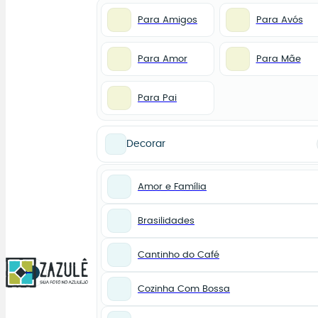
Para Amigos
Para Avós
Para Amor
Para Mãe
Para Pai
Decorar
Amor e Família
Brasilidades
Cantinho do Café
0
Cozinha Com Bossa