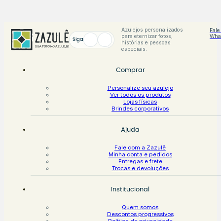
Azulejos personalizados
Fale
para eternizar fotos,
Wha
Siga
histórias e pessoas
especiais.
Comprar
Personalize seu azulejo
Ver todos os produtos
Lojas físicas
Brindes corporativos
Ajuda
Fale com a Zazulê
Minha conta e pedidos
Entregas e frete
Trocas e devoluções
Institucional
Quem somos
Descontos progressivos