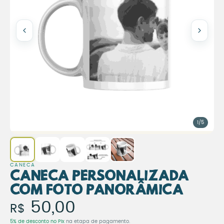
1/5
CANECA
Caneca Personalizada
com Foto Panorâmica
Caneca Personalizada com
50,00
R$
5% de desconto no Pix
na etapa de pagamento.