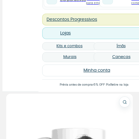
para empresas
com
Descontos Progressivos
Lojas
Kits e combos
Ímãs
Murais
Canecas
Minha conta
Prévia antes de comprar
5% OFF Pix
Retire na loja