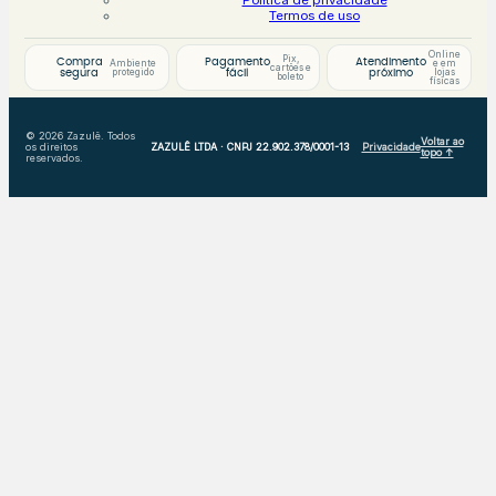
Política de privacidade
Termos de uso
Online
Pix,
Compra
Pagamento
Atendimento
Ambiente
e em
cartões e
protegido
lojas
segura
fácil
próximo
boleto
físicas
© 2026 Zazulê. Todos
Voltar ao
os direitos
ZAZULÊ LTDA · CNPJ 22.902.378/0001-13
Privacidade
topo ↑
reservados.