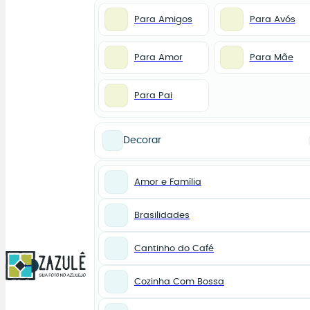
Para Amigos
Para Avós
Para Amor
Para Mãe
Para Pai
Decorar
Amor e Família
Brasilidades
Cantinho do Café
0
Cozinha Com Bossa