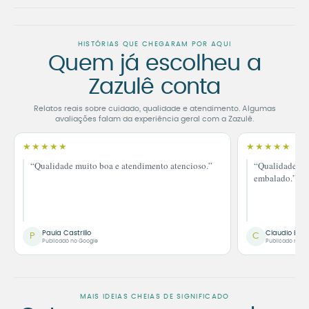
HISTÓRIAS QUE CHEGARAM POR AQUI
Quem já escolheu a
Zazulê conta
Relatos reais sobre cuidado, qualidade e atendimento. Algumas
avaliações falam da experiência geral com a Zazulê.
★★★★★
★★★★★
“Qualidade muito boa e atendimento atencioso.”
“Qualidade im
embalado.”
Paula Castrillo
Claudio Bor
P
C
Publicado no Google
Publicado no G
MAIS IDEIAS CHEIAS DE SIGNIFICADO