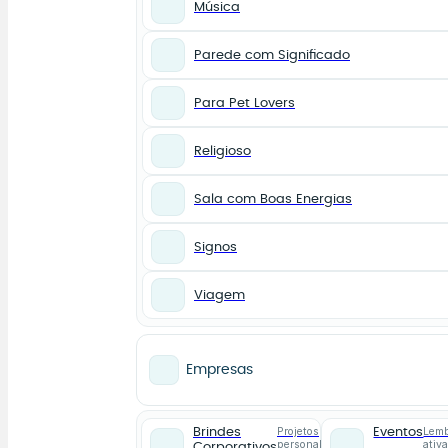
Música
Parede com Significado
Para Pet Lovers
Religioso
Sala com Boas Energias
Signos
Viagem
Empresas
Projetos
Lemb
Brindes
Eventos
personalizados
ativ
Corporativos