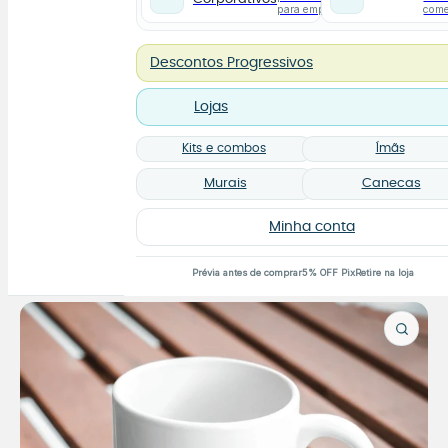
para empresas
com
Descontos Progressivos
Lojas
Kits e combos
Ímãs
Murais
Canecas
Minha conta
Prévia antes de comprar
5% OFF Pix
Retire na loja