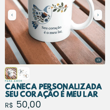
1/2
PARA AMOR
Caneca Personalizada
Seu Coração é Meu Lar
Caneca Personalizada Se
50,00
R$