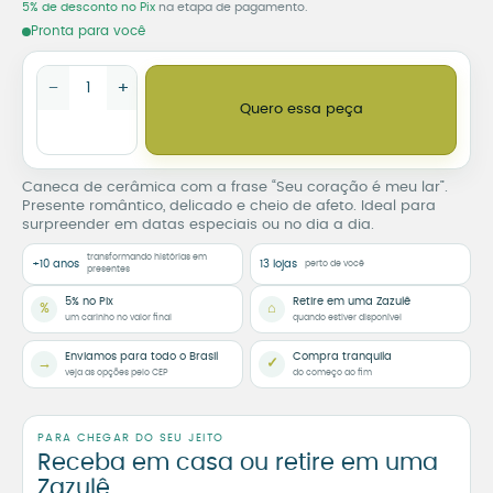
5% de desconto no Pix
na etapa de pagamento.
Pronta para você
Caneca Personalizada Seu Coração é Meu Lar quantidade
−
+
Quero essa peça
Caneca de cerâmica com a frase “Seu coração é meu lar”.
Presente romântico, delicado e cheio de afeto. Ideal para
surpreender em datas especiais ou no dia a dia.
transformando histórias em
+10 anos
13 lojas
perto de você
presentes
5% no Pix
Retire em uma Zazulê
%
⌂
um carinho no valor final
quando estiver disponível
Enviamos para todo o Brasil
Compra tranquila
→
✓
veja as opções pelo CEP
do começo ao fim
PARA CHEGAR DO SEU JEITO
Receba em casa ou retire em uma
Zazulê