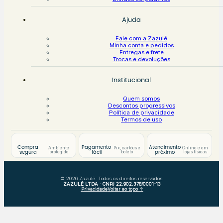
Ajuda
Fale com a Zazulê
Minha conta e pedidos
Entregas e frete
Trocas e devoluções
Institucional
Quem somos
Descontos progressivos
Política de privacidade
Termos de uso
Compra
Pagamento
Atendimento
Ambiente
Pix, cartões e
Online e em
protegido
boleto
lojas físicas
segura
fácil
próximo
© 2026 Zazulê. Todos os direitos reservados.
ZAZULÊ LTDA · CNPJ 22.902.378/0001-13
Privacidade
Voltar ao topo ↑