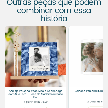
Outras peças que podem
combinar com essa
história
Azulejo Personalizado Mãe é Aconchego
Caneca Personalizada M
com Sua Foto – Base de Madeira ou Base
Flor
A partir de
R$
45
A partir de
R$
75,00