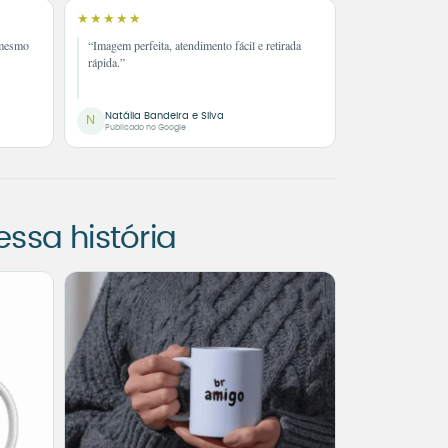
★★★★★
 mesmo
“Imagem perfeita, atendimento fácil e retirada
rápida.”
Natália Bandeira e Silva
N
Publicado no Google
sa história