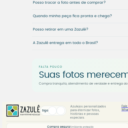
Posso trocar a foto antes de comprar?
Quando minha peça fica pronta e chega?
Posso retirar em uma Zazulê?
A Zazulê entrega em todo o Brasil?
FALTA POUCO
Suas fotos merecem
Compra tranquila, atendimento de verdade e entrega do 
Fale
Azulejos personalizados
Wha
para eternizar fotos,
Siga
histórias e pessoas
especiais.
Compra segura
Ambiente protegido