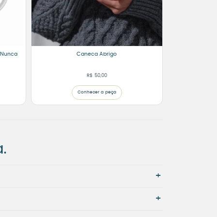
 Nunca
Caneca Abrigo
R$
50,00
Conhecer a peça
.
+
+