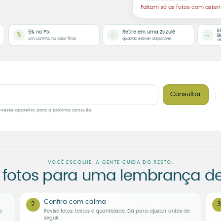
Faltam só as fotos com asteri
E
5% no Pix
Retire em uma Zazulê
%
⌂
→
B
um carinho no valor final
quando estiver disponível
ve
Consultar
 neste aparelho para a próxima consulta.
VOCÊ ESCOLHE. A GENTE CUIDA DO RESTO.
 fotos para uma lembrança d
Confira com calma
2
3
a
Revise fotos, textos e quantidade. Dá para ajustar antes de
seguir.