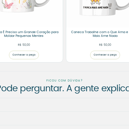
 É Preciso um Grande Coração para
Caneca Trabalhe com o Que Ama e
Moldar Pequenas Mentes
Mais Ame Nada
R$
50,00
R$
50,00
Conhecer a peça
Conhecer a peça
FICOU COM DÚVIDA?
Pode perguntar. A gente explica