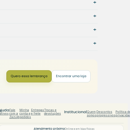
+
+
+
+
Quero essa lembrança
Encontrar uma loja
s
Fale
Minha
Entregas
Trocas e
Ajuda
Quem
Descontos
Política d
Institucional
ativos
com a
conta e
e frete
devoluções
somos
progressivos
privacida
Zazulê
pedidos
Atendimento próximo
Online e em lojas físicas