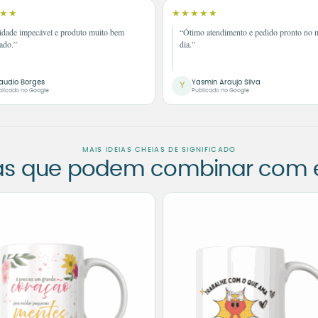
★★
★★★★★
idade impecável e produto muito bem
“Ótimo atendimento e pedido pronto no
ado.”
dia.”
audio Borges
Yasmin Araujo Silva
Y
blicado no Google
Publicado no Google
MAIS IDEIAS CHEIAS DE SIGNIFICADO
as que podem combinar com es