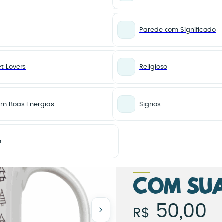
Parede com Significado
t Lovers
Religioso
Caneca Personalizada Te Encontrei, Meu Melhor Presente – Com Sua Foto
CANECA
Caneca
om Boas Energias
Signos
Persona
Encontr
m
Present
Com Su
Caneca 
50,00
R$