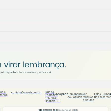
 virar lembrança.
jeito que funcionar melhor para você.
 pelo
Rua da
contato@zazule.com.br
Personalize
Ver
Lojas
Brinde
Comprar
tsApp
Padroeira,
seu azulejo
todos os
físicas
corpor
125, Vila —
produtos
Ilhabela/SP
Pagamento fácil
Pix, cartões e boleto