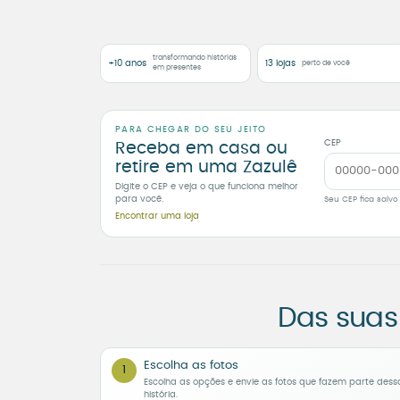
transformando histórias
+10 anos
13 lojas
perto de você
em presentes
PARA CHEGAR DO SEU JEITO
CEP
Receba em casa ou
retire em uma Zazulê
Digite o CEP e veja o que funciona melhor
para você.
Seu CEP fica salvo
Encontrar uma loja
Das suas
Escolha as fotos
1
Escolha as opções e envie as fotos que fazem parte dess
história.