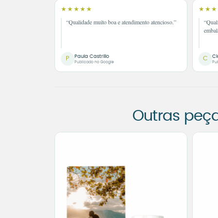
★★★★★
★★★
“Qualidade muito boa e atendimento atencioso.”
“Qual
embal
Paula Castrillo
Cl
P
C
Publicado no Google
Pu
Outras peç