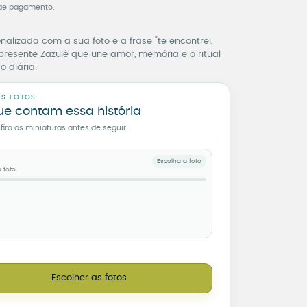
de pagamento.
lizada com a sua foto e a frase “te encontrei,
resente Zazulê que une amor, memória e o ritual
 diária.
AS FOTOS
ue contam essa história
ra as miniaturas antes de seguir.
Escolha a foto
 foto.
 Encontrei, Meu Melhor Presente – Com Sua Foto quantidade
Escolher as fotos