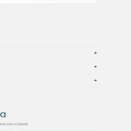
+
+
+
ta
eral com a Zazulê.