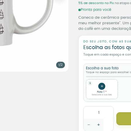
5% de desconto no Pix
na etapa 
Pronta para você
Caneca de cerâmica persona
meu melhor presente”. Um p
do café em uma declaração
DO SEU JEITO, COM AS SU
Escolha as fotos q
Toque em cada espaço e confi
1/2
Escolha a sua foto
Toque no espaço para escolher a
1
+
Foto 1
Selecione a sua foto
Caneca Personalizada Te
−
+