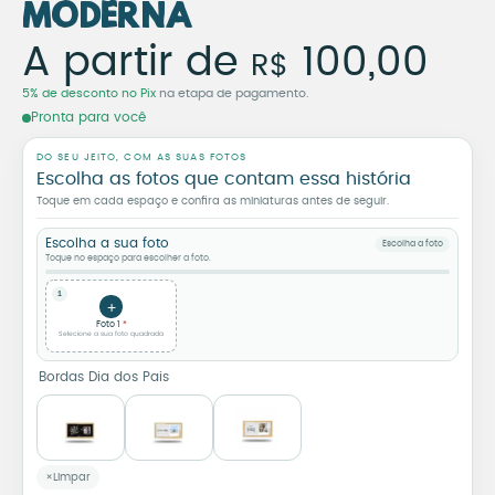
Moderna
Combo Dia dos Pais – Az
A partir de
100,00
R$
5% de desconto no Pix
na etapa de pagamento.
Pronta para você
DO SEU JEITO, COM AS SUAS FOTOS
Escolha as fotos que contam essa história
Toque em cada espaço e confira as miniaturas antes de seguir.
Escolha a sua foto
Escolha a foto
Toque no espaço para escolher a foto.
1
+
Foto 1
Selecione a sua foto quadrada
Bordas Dia dos Pais
Limpar