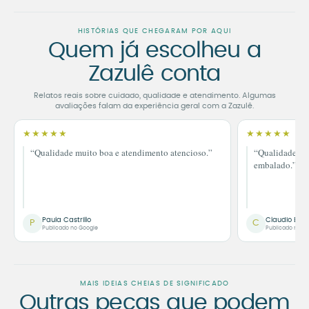
HISTÓRIAS QUE CHEGARAM POR AQUI
Quem já escolheu a
Zazulê conta
Relatos reais sobre cuidado, qualidade e atendimento. Algumas
avaliações falam da experiência geral com a Zazulê.
★★★★★
★★★★★
“Qualidade muito boa e atendimento atencioso.”
“Qualidade im
embalado.”
Paula Castrillo
Claudio Bor
P
C
Publicado no Google
Publicado no G
MAIS IDEIAS CHEIAS DE SIGNIFICADO
Outras peças que podem