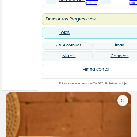
para empresas
com
Descontos Progressivos
Lojas
Kits e combos
Ímãs
Murais
Canecas
Minha conta
Prévia antes de comprar
5% OFF Pix
Retire na loja