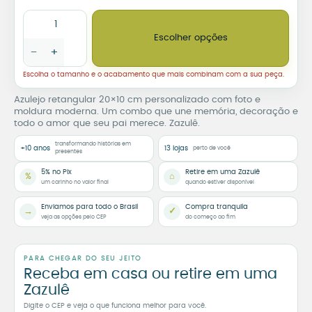
Combo Dia dos Pais – Azulejo Personalizado com Foto e Mold
Escolher opções
−
+
Escolha o tamanho e o acabamento que mais combinam com a sua peça.
Azulejo retangular 20×10 cm personalizado com foto e
moldura moderna. Um combo que une memória, decoração e
todo o amor que seu pai merece. Zazulê.
transformando histórias em
+10 anos
13 lojas
perto de você
presentes
5% no Pix
Retire em uma Zazulê
%
⌂
um carinho no valor final
quando estiver disponível
Enviamos para todo o Brasil
Compra tranquila
→
✓
veja as opções pelo CEP
do começo ao fim
PARA CHEGAR DO SEU JEITO
Receba em casa ou retire em uma
Zazulê
Digite o CEP e veja o que funciona melhor para você.