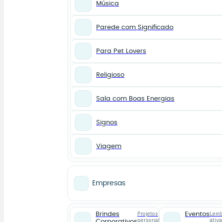
Música
Parede com Significado
Para Pet Lovers
Religioso
Sala com Boas Energias
Signos
Viagem
Empresas
Projetos
Lemb
Brindes
Eventos
personalizados
ativ
Corporativos