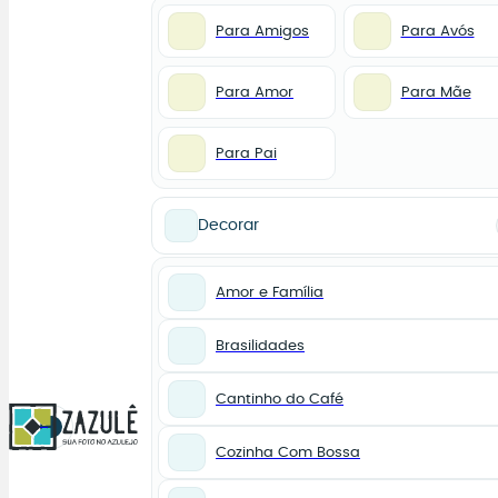
Para Amigos
Para Avós
Para Amor
Para Mãe
Para Pai
Decorar
Amor e Família
Brasilidades
Cantinho do Café
0
Cozinha Com Bossa