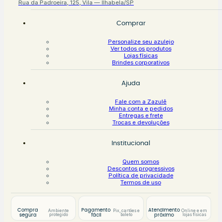
Rua da Padroeira, 125, Vila — Ilhabela/SP
Comprar
Personalize seu azulejo
Ver todos os produtos
Lojas físicas
Brindes corporativos
Ajuda
Fale com a Zazulê
Minha conta e pedidos
Entregas e frete
Trocas e devoluções
Institucional
Quem somos
Descontos progressivos
Política de privacidade
Termos de uso
Compra
Pagamento
Atendimento
Ambiente
Pix, cartões e
Online e em
protegido
boleto
lojas físicas
segura
fácil
próximo