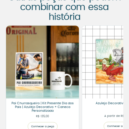
combinar com essa
história
Pai Churrasqueiro | Kit Presente Dia dos
Azulejo Decorativo S
Pais | Azulejo Decorativo + Caneca
Personalizada
A partir de
R$
75
R$
135,00
Conhecer a peç
Conhecer a peça