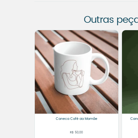
Outras peç
Caneca Café da Mamãe
Cane
R$
50,00