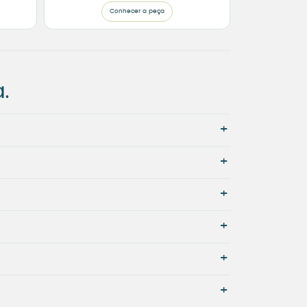
Conhecer a peça
.
+
+
+
+
+
+