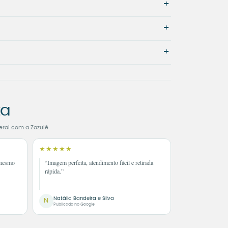
+
+
+
ta
eral com a Zazulê.
★★★★★
 mesmo
“Imagem perfeita, atendimento fácil e retirada
rápida.”
Natália Bandeira e Silva
N
Publicado no Google