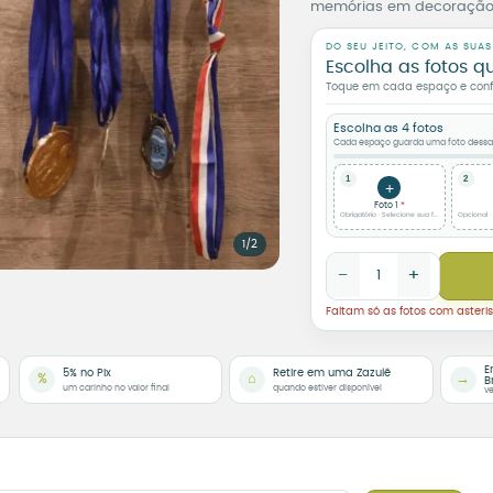
memórias em decoração 
DO SEU JEITO, COM AS SUAS
Escolha as fotos q
Toque em cada espaço e confir
Escolha as 4 fotos
Cada espaço guarda uma foto dessa h
1
2
+
Foto 1
Obrigatório · Selecione sua foto quadrada
Opcional ·
1/2
Porta-Medalhas Person
−
+
Faltam só as fotos com asteris
E
5% no Pix
Retire em uma Zazulê
%
⌂
→
B
um carinho no valor final
quando estiver disponível
ve