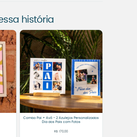
sa história
Combo Pai + Avô - 2 Azulejos Personalizados
Dia dos Pais com Fotos
R$
170,00