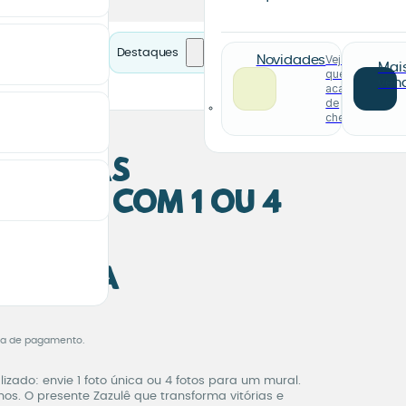
Destaques
Veja o
Novidades
Mai
que
ven
acabou
de
chegar
edalhas
izado com 1 ou 4
 Ripada
dalhas Personalizado c
pa de pagamento.
zado: envie 1 foto única ou 4 fotos para um mural.
os. O presente Zazulê que transforma vitórias e