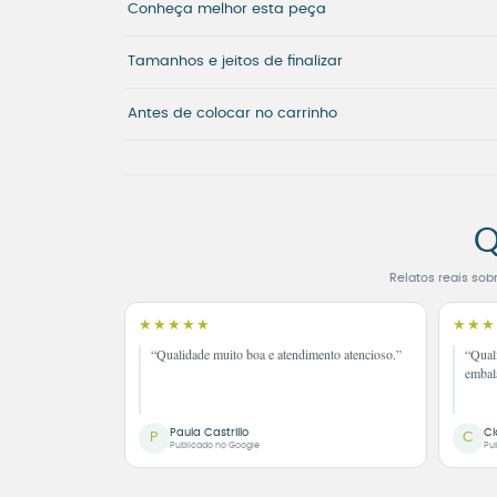
Conheça melhor esta peça
Tamanhos e jeitos de finalizar
Antes de colocar no carrinho
Q
Relatos reais sob
★★★★★
★★★
“Qualidade muito boa e atendimento atencioso.”
“Qual
embal
Paula Castrillo
Cl
P
C
Publicado no Google
Pu