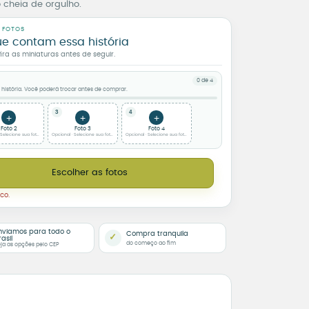
cheia de orgulho.
 FOTOS
ue contam essa história
a as miniaturas antes de seguir.
0 de 4
istória. Você poderá trocar antes de comprar.
3
4
+
+
+
Foto 2
Foto 3
Foto 4
 Selecione sua foto quadrada 02 · opcional
Opcional · Selecione sua foto quadrada 03 · opcional
Opcional · Selecione sua foto quadrada 04 · opcional
alizado com 1 ou 4 Fotos – Moldura Ripada quantidade
Escolher as fotos
co.
nviamos para todo o
Compra tranquila
✓
rasil
do começo ao fim
ja as opções pelo CEP