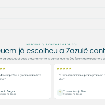
HISTÓRIAS QUE CHEGARAM POR AQUI
uem já escolheu a Zazulê con
re cuidado, qualidade e atendimento. Algumas avaliações falam da experiência g
★★
★★★★★
idade impecável e produto muito bem
“Ótimo atendimento e pedido pronto no
ado.”
dia.”
audio Borges
Yasmin Araujo Silva
Y
blicado no Google
Publicado no Google