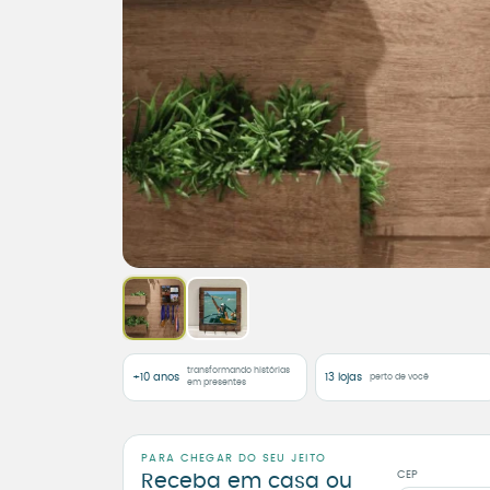
transformando histórias
+10 anos
13 lojas
perto de você
em presentes
PARA CHEGAR DO SEU JEITO
CEP
Receba em casa ou