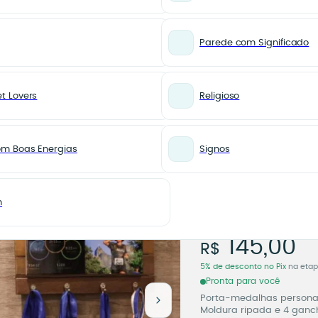
Parede com Significado
t Lovers
Religioso
o com 1 ou 4 Fotos – Moldura Ripada
MAIS VENDIDOS
Porta-M
om Boas Energias
Signos
Personal
Fotos
m
Moldura
Porta-Me
145,00
R$
5% de desconto no Pix
na eta
Pronta para você
Porta-medalhas personali
Moldura ripada e 4 ganch