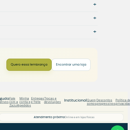
+
+
+
Quero essa lembrança
Encontrar uma loja
s
Fale
Minha
Entregas
Trocas e
Ajuda
Quem
Descontos
Política d
Institucional
ativos
com a
conta e
e frete
devoluções
somos
progressivos
privacida
Zazulê
pedidos
Atendimento próximo
Online e em lojas físicas