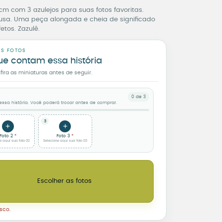
cm com 3 azulejos para suas fotos favoritas.
lusa. Uma peça alongada e cheia de significado
etos. Zazulê.
AS FOTOS
ue contam essa história
ra as miniaturas antes de seguir.
:
:
:
*
*
*
0 de 3
sa história. Você poderá trocar antes de comprar.
o 512 MB)
o 512 MB)
o 512 MB)
3
+
+
Foto 2
Foto 3
e aqui sua foto 02
Selecione aqui sua foto 03
45 com 3 Fotos – Moldura Moderna quantidade
Escolher as fotos
sco.