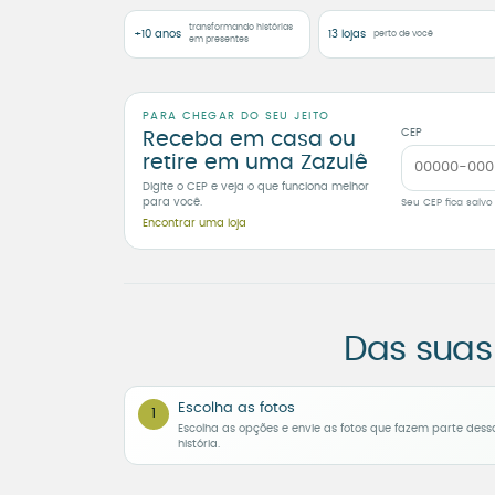
transformando histórias
+10 anos
13 lojas
perto de você
em presentes
PARA CHEGAR DO SEU JEITO
CEP
Receba em casa ou
retire em uma Zazulê
Digite o CEP e veja o que funciona melhor
para você.
Seu CEP fica salvo
Encontrar uma loja
Das suas
Escolha as fotos
1
Escolha as opções e envie as fotos que fazem parte dess
história.