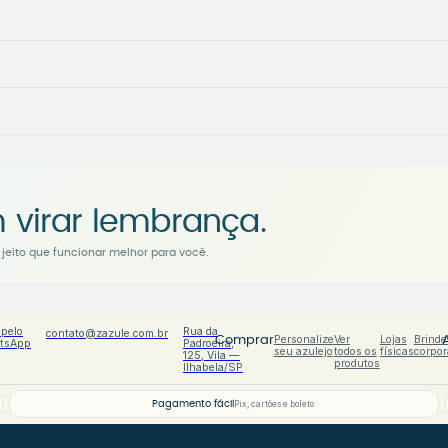
 virar lembrança.
jeito que funcionar melhor para você.
 pelo
Rua da
contato@zazule.com.br
Personalize
Ver
Lojas
Brinde
Comprar
tsApp
Padroeira,
seu azulejo
todos os
físicas
corpor
125, Vila —
produtos
Ilhabela/SP
Pagamento fácil
Pix, cartões e boleto