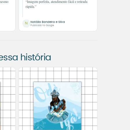
 mesmo
“Imagem perfeita, atendimento fácil e retirada
rápida.”
Natália Bandeira e Silva
N
Publicado no Google
sa história