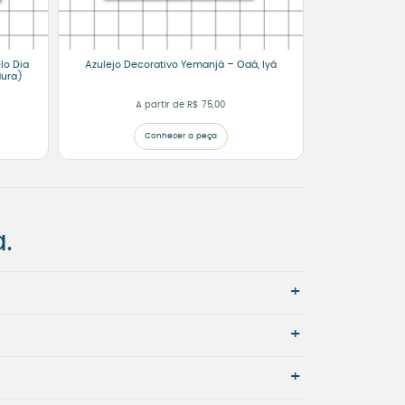
lo Dia
Azulejo Decorativo Yemanjá – Odá, Iyá
dura)
A partir de
R$
75,00
Conhecer a peça
.
+
+
+