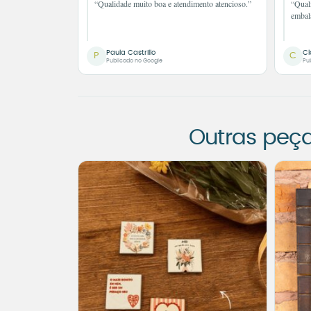
“Qualidade muito boa e atendimento atencioso.”
“Qual
embal
Paula Castrillo
Cl
P
C
Publicado no Google
Pu
Outras peç