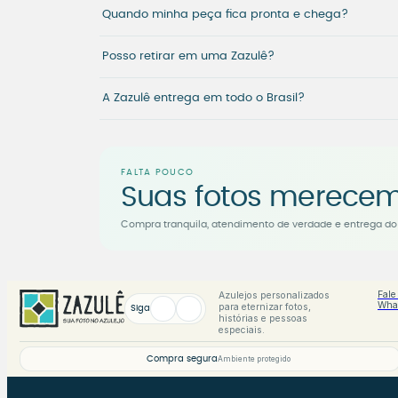
Quando minha peça fica pronta e chega?
Posso retirar em uma Zazulê?
A Zazulê entrega em todo o Brasil?
FALTA POUCO
Suas fotos merecem
Compra tranquila, atendimento de verdade e entrega do 
Fale
Azulejos personalizados
Wha
para eternizar fotos,
Siga
histórias e pessoas
especiais.
Compra segura
Ambiente protegido