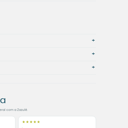
+
+
+
ta
eral com a Zazulê.
★★★★★