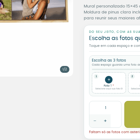
Mural personalizado 15×45 
Moldura de pinus clara inc
para reunir seus maiores af
DO SEU JEITO, COM AS SU
Escolha as fotos q
Toque em cada espaço e confi
Selecione aqui sua foto 01
Selecione aqui sua foto 02
Selecione aqui sua foto 03
Escolha as 3 fotos
Cada espaço guarda uma foto des
(limite de tamanho de arquiv
(limite de tamanho de arquiv
(limite de tamanho de arquiv
1/2
1
2
+
Foto 1
Selecione aqui sua foto 01
Selecion
Mural Personalizado 15x
−
+
Faltam só as fotos com asteri