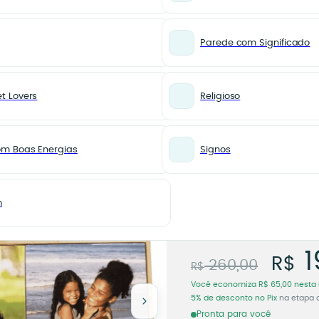
Parede com Significado
t Lovers
Religioso
3 Fotos – Moldura Moderna
PROMOÇÕES
Mural 
om Boas Energias
Signos
15x45 c
Moldur
m
Mural P
Cód. 16256
O p
1
R$
260,00
R$
Você economiza
R$
65,00
nesta 
5% de desconto no Pix
na etapa 
Pronta para você