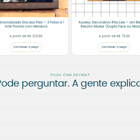
ersonalizado Dia dos Pais – 3 Fotos e 1
Azulejo Decorativo Rita Lee – Um Be
Arte Pronta com Moldura
Resolvi Mudar (Dupla face ou Mol
A partir de
R$
229,99
A partir de
R$
75,00
Conhecer a peça
Conhecer a peça
FICOU COM DÚVIDA?
Pode perguntar. A gente explica