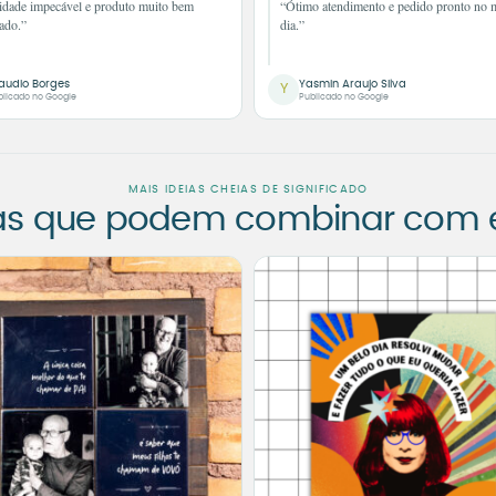
idade impecável e produto muito bem
“Ótimo atendimento e pedido pronto no
ado.”
dia.”
audio Borges
Yasmin Araujo Silva
Y
blicado no Google
Publicado no Google
MAIS IDEIAS CHEIAS DE SIGNIFICADO
as que podem combinar com es