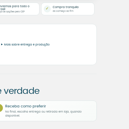
nviamos para todo o
Compra tranquila
✓
rasil
do começo ao fim
ja as opções pelo CEP
Mais sobre entrega e produção
e verdade
Receba como preferir
No final, escolha entrega ou retirada em loja, quando
disponível.