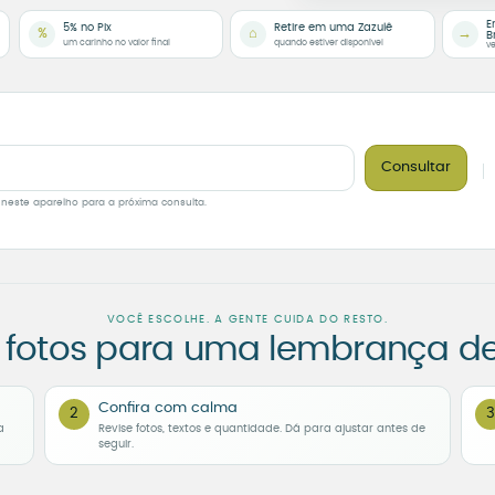
E
5% no Pix
Retire em uma Zazulê
%
⌂
→
B
um carinho no valor final
quando estiver disponível
ve
Consultar
 neste aparelho para a próxima consulta.
VOCÊ ESCOLHE. A GENTE CUIDA DO RESTO.
 fotos para uma lembrança d
Confira com calma
2
3
a
Revise fotos, textos e quantidade. Dá para ajustar antes de
seguir.