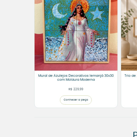
Mural de Azulejos Decorativos Iemanjá 30x30
Trio de
com Moldura Moderna
R$
229,99
Conhecer a peça