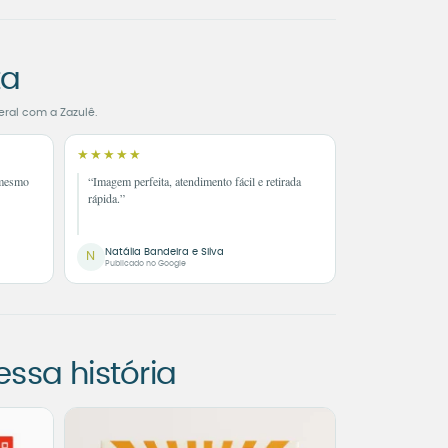
ta
eral com a Zazulê.
★★★★★
 mesmo
“Imagem perfeita, atendimento fácil e retirada
rápida.”
Natália Bandeira e Silva
N
Publicado no Google
sa história