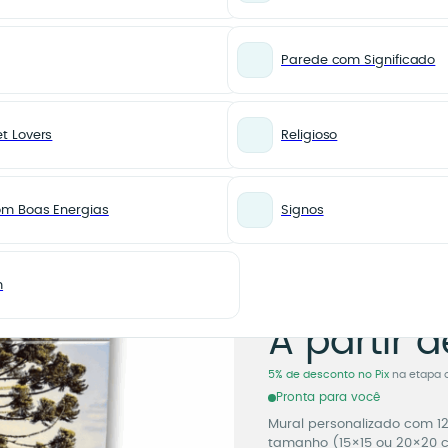
Parede com Significado
t Lovers
Religioso
ulejos – Sua Foto em 12 Partes
MAIS VENDIDOS
Mural 
om Boas Energias
Signos
com 12 
Sua Fot
m
Mural P
A partir d
5% de desconto no Pix
na etapa 
Pronta para você
Mural personalizado com 12
tamanho (15×15 ou 20×20 