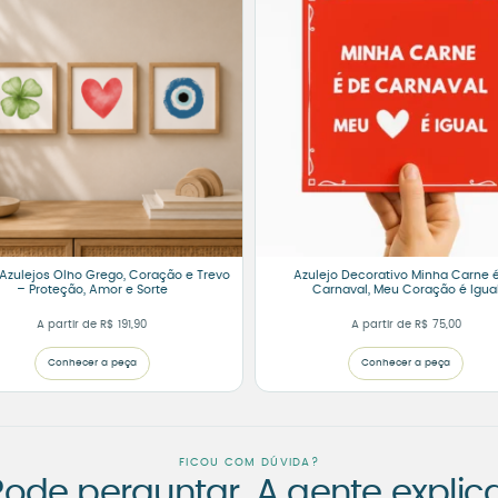
 Azulejos Olho Grego, Coração e Trevo
Azulejo Decorativo Minha Carne 
– Proteção, Amor e Sorte
Carnaval, Meu Coração é Igua
A partir de
R$
191,90
A partir de
R$
75,00
Conhecer a peça
Conhecer a peça
FICOU COM DÚVIDA?
Pode perguntar. A gente explica