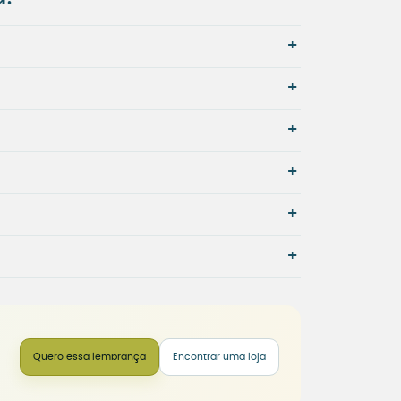
+
+
+
+
+
+
Quero essa lembrança
Encontrar uma loja