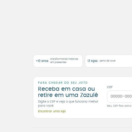
transformando histórias
+10 anos
13 lojas
perto de você
em presentes
PARA CHEGAR DO SEU JEITO
CEP
Receba em casa ou
retire em uma Zazulê
Digite o CEP e veja o que funciona melhor
para você.
Seu CEP fica salvo
Encontrar uma loja