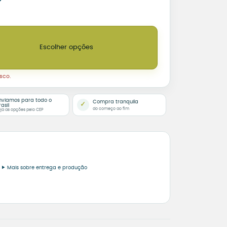
 12 Azulejos – Sua Foto em 12 Partes quantidade
Escolher opções
sco.
nviamos para todo o
Compra tranquila
✓
rasil
do começo ao fim
ja as opções pelo CEP
Mais sobre entrega e produção