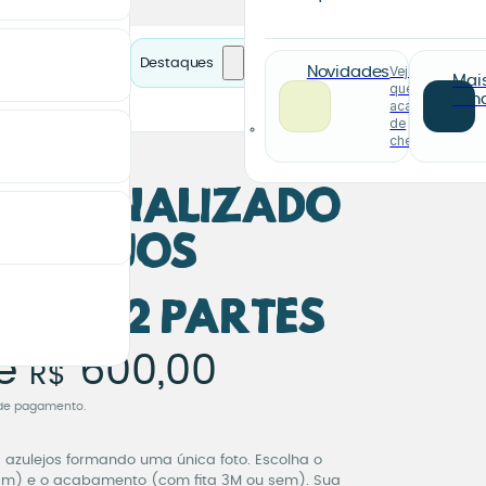
Destaques
Veja o
Novidades
Mai
que
ven
acabou
de
chegar
Personalizado
Azulejos
o em 12 Partes
ersonalizado com 12
e
600,00
R$
de pagamento.
 azulejos formando uma única foto. Escolha o
cm) e o acabamento (com fita 3M ou sem). Sua