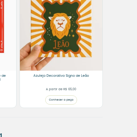
é de
Azulejo Decorativo Signo de Leão
l
A partir de
R$
65,00
Conhecer a peça
.