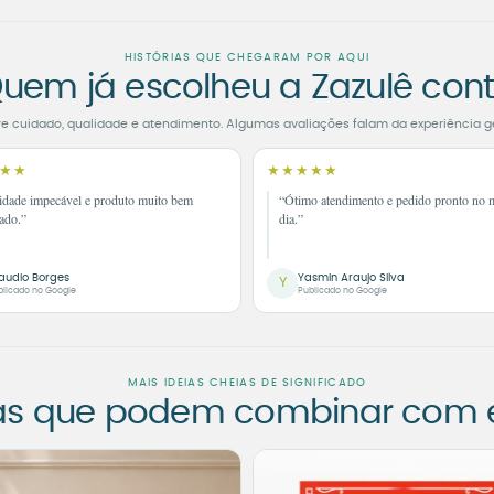
HISTÓRIAS QUE CHEGARAM POR AQUI
uem já escolheu a Zazulê con
re cuidado, qualidade e atendimento. Algumas avaliações falam da experiência g
★★
★★★★★
idade impecável e produto muito bem
“Ótimo atendimento e pedido pronto no
ado.”
dia.”
audio Borges
Yasmin Araujo Silva
Y
blicado no Google
Publicado no Google
MAIS IDEIAS CHEIAS DE SIGNIFICADO
as que podem combinar com es