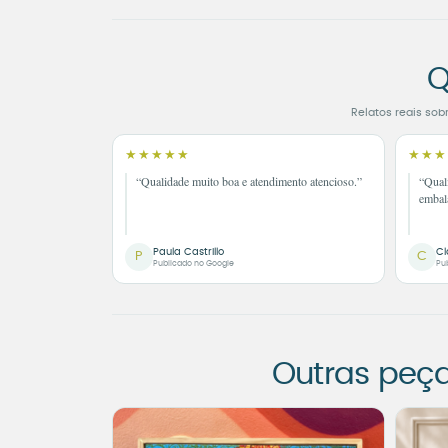
Q
Relatos reais sob
★★★★★
★★★
“Qualidade muito boa e atendimento atencioso.”
“Qual
embal
Paula Castrillo
Cl
P
C
Publicado no Google
Pu
Outras peç