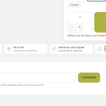
Limpar
Mural Personalizado com
−
+
Faltam só as fotos com asteri
E
5% no Pix
Retire em uma Zazulê
%
⌂
→
B
um carinho no valor final
quando estiver disponível
ve
Consultar
 neste aparelho para a próxima consulta.