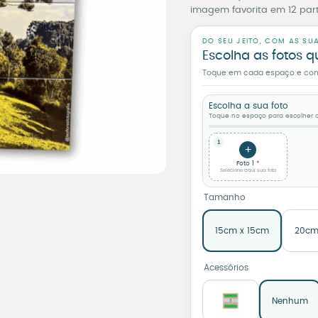
imagem favorita em 12 part
DO SEU JEITO, COM AS SU
Escolha as fotos q
Toque em cada espaço e confi
Escolha a sua foto
Toque no espaço para escolher a
1
+
Foto 1
Selecione aqui sua foto
Tamanho
15cm x 15cm
20cm
Acessórios
Nenhum