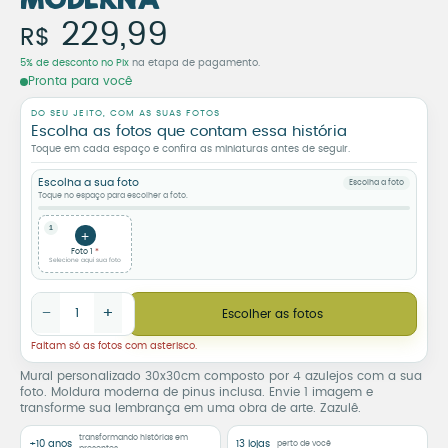
Moderna
Mural Personalizado com F
229,99
R$
5% de desconto no Pix
na etapa de pagamento.
Pronta para você
DO SEU JEITO, COM AS SUAS FOTOS
Escolha as fotos que contam essa história
Toque em cada espaço e confira as miniaturas antes de seguir.
Escolha a sua foto
Escolha a foto
Toque no espaço para escolher a foto.
1
+
Foto 1
Selecione aqui sua foto
Mural Personalizado com Foto 30x30 – 4 Azulejos e Moldura M
−
+
Escolher as fotos
Faltam só as fotos com asterisco.
Mural personalizado 30x30cm composto por 4 azulejos com a sua
foto. Moldura moderna de pinus inclusa. Envie 1 imagem e
transforme sua lembrança em uma obra de arte. Zazulê.
transformando histórias em
+10 anos
13 lojas
perto de você