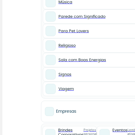
Música
Parede com Significado
Para Pet Lovers
Religioso
Sala com Boas Energias
Signos
Viagem
Empresas
Projetos
Lemb
Brindes
Eventos
personalizados
ativ
Corporativos