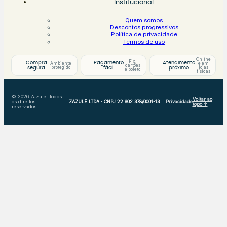
Institucional
Quem somos
Descontos progressivos
Política de privacidade
Termos de uso
Online
Pix,
Compra
Pagamento
Atendimento
Ambiente
e em
cartões
protegido
lojas
segura
fácil
próximo
e boleto
físicas
© 2026 Zazulê. Todos
Voltar ao
os direitos
ZAZULÊ LTDA · CNPJ 22.902.378/0001-13
Privacidade
topo ↑
reservados.