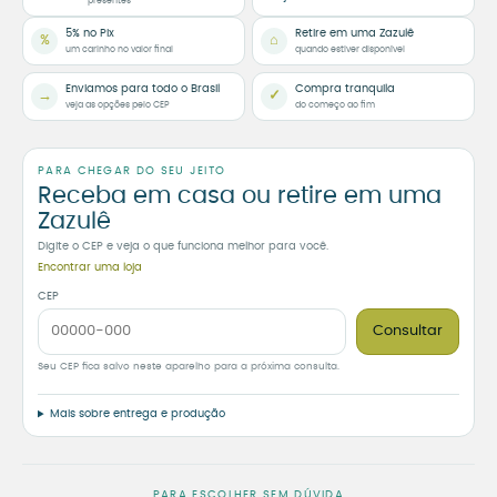
presentes
5% no Pix
Retire em uma Zazulê
%
⌂
um carinho no valor final
quando estiver disponível
Enviamos para todo o Brasil
Compra tranquila
→
✓
veja as opções pelo CEP
do começo ao fim
PARA CHEGAR DO SEU JEITO
Receba em casa ou retire em uma
Zazulê
Digite o CEP e veja o que funciona melhor para você.
Encontrar uma loja
CEP
Consultar
Seu CEP fica salvo neste aparelho para a próxima consulta.
Mais sobre entrega e produção
PARA ESCOLHER SEM DÚVIDA