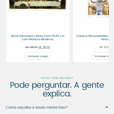
Mural Decorativo Santa Ceia 15x45 cm
Caneca Personalizada com 
com Moldura Moderna
Verso
O preço original era: R$ 260,00.
O preço atual é: R$ 195,00.
R$
260,00
R$
195,00
R$
50,00
Conhecer a peça
Conhecer a peç
FICOU COM DÚVIDA?
Pode perguntar. A gente
explica.
+
Como escolho e envio minha foto?