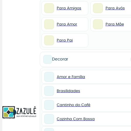
Para Amigos
Para Avós
Para Amor
Para Mãe
Para Pai
Decorar
Amor e Família
Brasilidades
Cantinho do Café
0
Cozinha Com Bossa