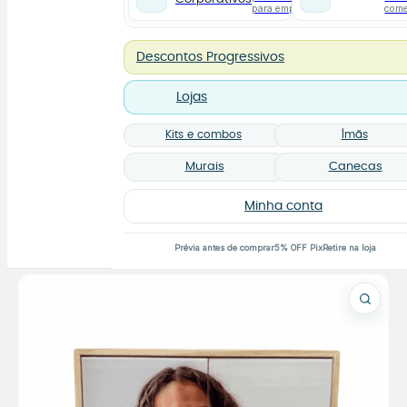
para empresas
com
Descontos Progressivos
Lojas
Kits e combos
Ímãs
Murais
Canecas
Minha conta
Prévia antes de comprar
5% OFF Pix
Retire na loja