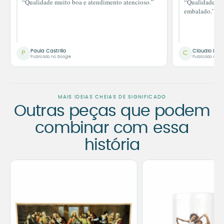
“Qualidade muito boa e atendimento atencioso.”
“Qualidade im
embalado.”
Paula Castrillo
Claudio Bor
P
C
Publicado no Google
Publicado no G
MAIS IDEIAS CHEIAS DE SIGNIFICADO
Outras peças que podem
combinar com essa
história