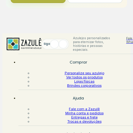
Azulejos personalizados
Fale
para eternizar fotos,
Wha
Siga
histórias e pessoas
especiais.
Comprar
Personalize seu azulejo
Ver todos os produtos
Lojas físicas
Brindes corporativos
Ajuda
Fale com a Zazulê
Minha conta e pedidos
Entregas e frete
Trocas e devoluções