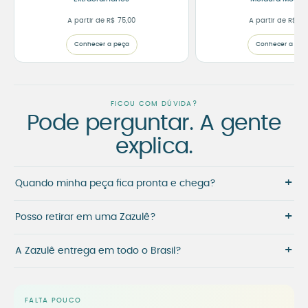
A partir de
R$
75,00
A partir de
R$
191
Conhecer a peça
Conhecer a peç
FICOU COM DÚVIDA?
Pode perguntar. A gente
explica.
+
Quando minha peça fica pronta e chega?
+
Posso retirar em uma Zazulê?
+
A Zazulê entrega em todo o Brasil?
FALTA POUCO