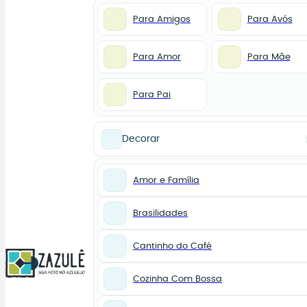
Para Amigos
Para Avós
Para Amor
Para Mãe
Para Pai
Decorar
Amor e Família
Brasilidades
Cantinho do Café
0
Cozinha Com Bossa