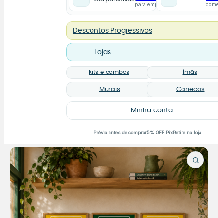
para empresas
com
Descontos Progressivos
Lojas
Kits e combos
Ímãs
Murais
Canecas
Minha conta
Prévia antes de comprar
5% OFF Pix
Retire na loja