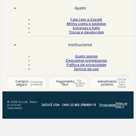
Ajuda
Fale com a Zazulê
Minha conta e pedidos
Entregas e frete
Trocas e devoluções
Institucional
Quem somos
Descontos progressivos
Política de privacidade
Termos de uso
Online
Pix,
Compra
Pagamento
Atendimento
Ambiente
e em
cartões e
protegido
lojas
segura
fácil
próximo
boleto
físicas
© 2026 Zazulê. Todos
Voltar ao
os direitos
ZAZULÊ LTDA · CNPJ 22.902.378/0001-13
Privacidade
topo ↑
reservados.