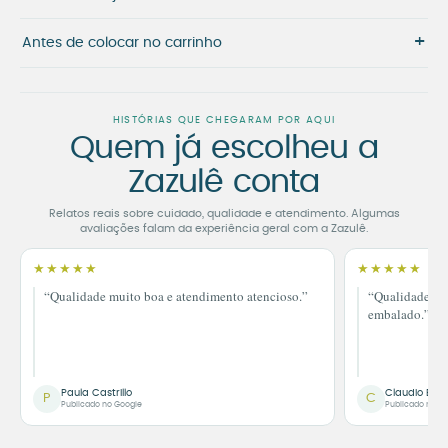
+
Antes de colocar no carrinho
HISTÓRIAS QUE CHEGARAM POR AQUI
Quem já escolheu a
Zazulê conta
Relatos reais sobre cuidado, qualidade e atendimento. Algumas
avaliações falam da experiência geral com a Zazulê.
★★★★★
★★★★★
“Qualidade muito boa e atendimento atencioso.”
“Qualidade im
embalado.”
Paula Castrillo
Claudio Bor
P
C
Publicado no Google
Publicado no G