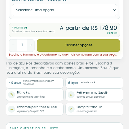
A partir de
R$
178,90
A PARTIR DE
Escolha tamanho e acabamento
5% no Pix
Trio de Azulejos Made in Brasil – Escolha seus Ícones quantidad
−
+
Escolher opções
Escolha o tamanho e o acabamento que mais combinam com a sua peça.
Trio de azulejos decorativos com ícones brasileiros. Escolha 3
ilustrações, o tamanho e o acabamento. Um presente Zazulê que
leva a alma do Brasil para sua decoração.
transformando histórias em
+10 anos
13 lojas
perto de você
presentes
5% no Pix
Retire em uma Zazulê
%
⌂
um carinho no valor final
quando estiver disponível
Enviamos para todo o Brasil
Compra tranquila
→
✓
veja as opções pelo CEP
do começo ao fim
PARA CHEGAR DO SEU JEITO