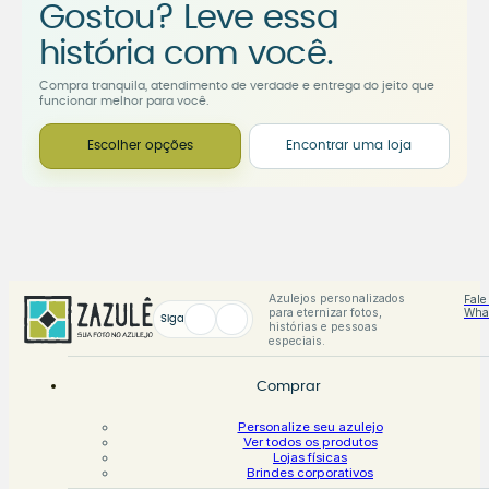
Gostou? Leve essa
história com você.
Compra tranquila, atendimento de verdade e entrega do jeito que
funcionar melhor para você.
Escolher opções
Encontrar uma loja
Azulejos personalizados
Fale
para eternizar fotos,
Wha
Siga
histórias e pessoas
especiais.
Comprar
Personalize seu azulejo
Ver todos os produtos
Lojas físicas
Brindes corporativos