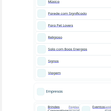
Música
Parede com Significado
Para Pet Lovers
Religioso
Sala com Boas Energias
Signos
Viagem
Empresas
Projetos
Lemb
Brindes
Eventos
personalizados
ativ
Corporativos