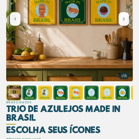
1/15
BRASILIDADES
Trio de Azulejos Made in
Brasil
Escolha seus Ícones
Trio de Azulejos Made in Bra