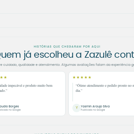
HISTÓRIAS QUE CHEGARAM POR AQUI
uem já escolheu a Zazulê con
re cuidado, qualidade e atendimento. Algumas avaliações falam da experiência g
★★
★★★★★
idade impecável e produto muito bem
“Ótimo atendimento e pedido pronto no
ado.”
dia.”
audio Borges
Yasmin Araujo Silva
Y
blicado no Google
Publicado no Google