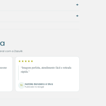
+
+
ta
eral com a Zazulê.
★★★★★
 mesmo
“Imagem perfeita, atendimento fácil e retirada
rápida.”
Natália Bandeira e Silva
N
Publicado no Google