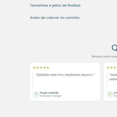
Tamanhos e jeitos de finalizar
Antes de colocar no carrinho
Q
Relatos reais sob
★★★★★
★★★
“Qualidade muito boa e atendimento atencioso.”
“Qual
embal
Paula Castrillo
Cl
P
C
Publicado no Google
Pu