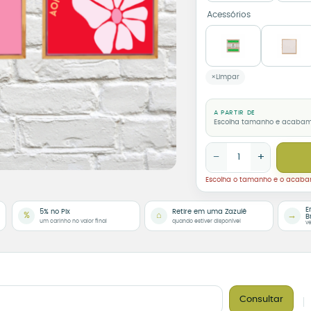
Acessórios
Limpar
A PARTIR DE
Escolha tamanho e acaba
Trio de Azulejos Feliz, 
−
+
Escolha o tamanho e o acab
E
5% no Pix
Retire em uma Zazulê
%
⌂
→
B
um carinho no valor final
quando estiver disponível
ve
Consultar