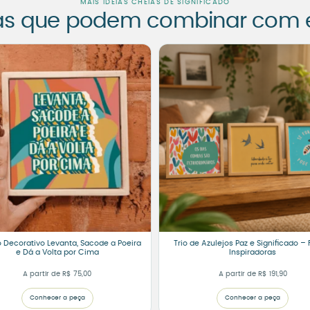
MAIS IDEIAS CHEIAS DE SIGNIFICADO
as que podem combinar com es
o Decorativo Levanta, Sacode a Poeira
Trio de Azulejos Paz e Significado – 
e Dá a Volta por Cima
Inspiradoras
A partir de
R$
75,00
A partir de
R$
191,90
Conhecer a peça
Conhecer a peça