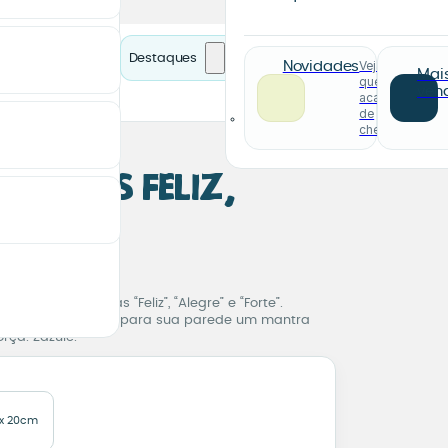
Destaques
Veja o
Novidades
Mai
que
ven
acabou
de
chegar
zulejos Feliz,
 Forte
zulejos Feliz, Alegre e F
s com as palavras “Feliz”, “Alegre” e “Forte”.
acabamento e leve para sua parede um mantra
orça. Zazulê.
x 20cm