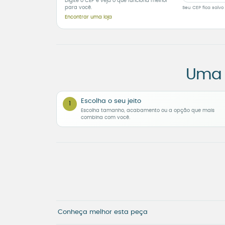
Digite o CEP e veja o que funciona melhor
para você.
Seu CEP fica salvo
Encontrar uma loja
Uma 
Escolha o seu jeito
1
Escolha tamanho, acabamento ou a opção que mais
combina com você.
Conheça melhor esta peça