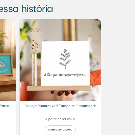
sa história
Frases
Azulejo Decorativo É Tempo de Recomeçar
A partir de
R$
85,00
Conhecer a peça