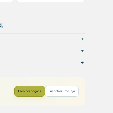
.
+
+
+
Escolher opções
Encontrar uma loja