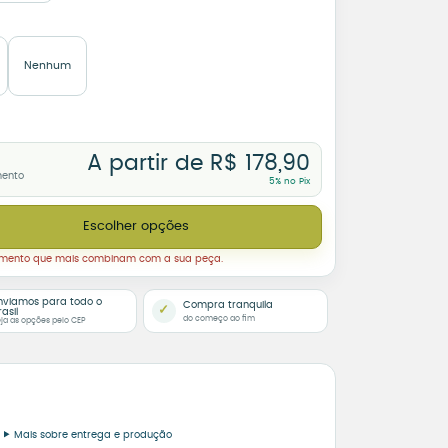
Nenhum
A partir de
R$
178,90
mento
5% no Pix
Alegre e Forte quantidade
Escolher opções
amento que mais combinam com a sua peça.
nviamos para todo o
Compra tranquila
✓
rasil
do começo ao fim
ja as opções pelo CEP
Mais sobre entrega e produção