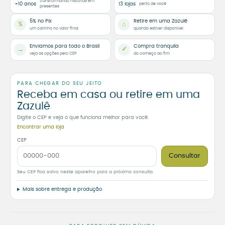
transformando histórias em
+10 anos
13 lojas
perto de você
presentes
5% no Pix
Retire em uma Zazulê
%
⌂
um carinho no valor final
quando estiver disponível
Enviamos para todo o Brasil
Compra tranquila
→
✓
veja as opções pelo CEP
do começo ao fim
PARA CHEGAR DO SEU JEITO
Receba em casa ou retire em uma
Zazulê
Digite o CEP e veja o que funciona melhor para você.
Encontrar uma loja
CEP
Consultar
Seu CEP fica salvo neste aparelho para a próxima consulta.
Mais sobre entrega e produção