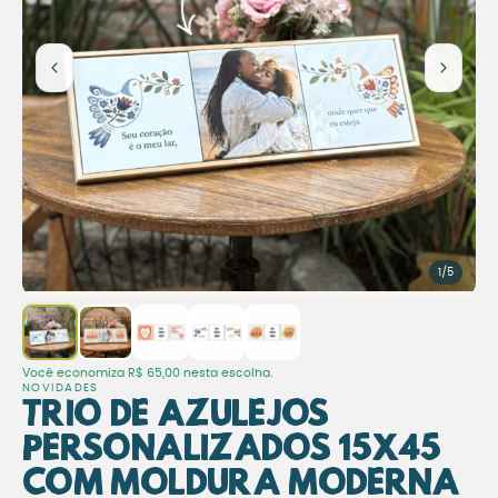
1/5
Você economiza
R$
65,00
nesta escolha.
NOVIDADES
Trio de Azulejos
Personalizados 15x45
com Moldura Moderna