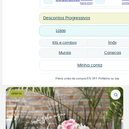
para empresas
com
Descontos Progressivos
Lojas
Kits e combos
Ímãs
Murais
Canecas
Minha conta
Prévia antes de comprar
5% OFF Pix
Retire na loja
OFERTA