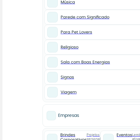
Música
Parede com Significado
Para Pet Lovers
Religioso
Sala com Boas Energias
Signos
Viagem
Empresas
Projetos
Lemb
Brindes
Eventos
personalizados
ativ
Corporativos