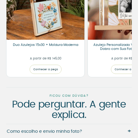
Duo Azulejos 15x30 + Moldura Moderna
Azulejo Personalizado Vó
Dobro com Sua Foto – 
A partir de
R$
145,00
A partir de
R$
105
Conhecer a peça
Conhecer a peç
FICOU COM DÚVIDA?
Pode perguntar. A gente
explica.
+
Como escolho e envio minha foto?