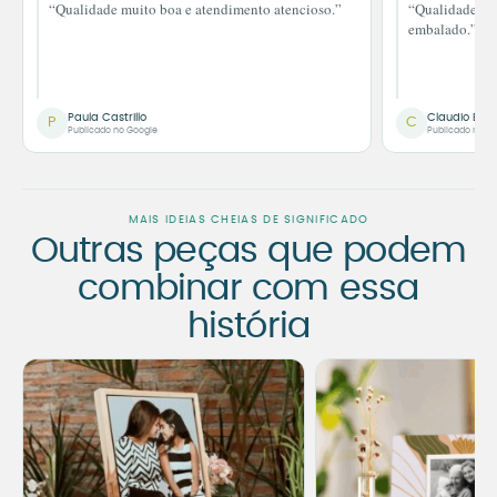
“Qualidade muito boa e atendimento atencioso.”
“Qualidade im
embalado.”
Paula Castrillo
Claudio Bor
P
C
Publicado no Google
Publicado no G
MAIS IDEIAS CHEIAS DE SIGNIFICADO
Outras peças que podem
combinar com essa
história