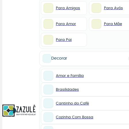
Para Amigos
Para Avós
Para Amor
Para Mãe
Para Pai
Decorar
Amor e Família
Brasilidades
Cantinho do Café
0
Cozinha Com Bossa