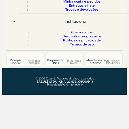
Minha conta e pedidos
Entregas e frete
Trocas e devoluções
Institucional
Quem somos
Descontos progressivos
Política de privacidade
Termos de uso
Compra
Pagamento
Atendimento
Ambiente
Pix, cartões e
Online e em
protegido
boleto
lojas físicas
segura
fácil
próximo
© 2026 Zazulê. Todos os direitos reservados.
ZAZULÊ LTDA · CNPJ 22.902.378/0001-13
Privacidade
Voltar ao topo ↑