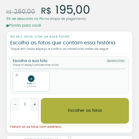
Trio de Azulejos Person
O preço original 
O preço 
195,00
R$
260,00
R$
5% de desconto no Pix
na etapa de pagamento.
Pronta para você
DO SEU JEITO, COM AS SUAS FOTOS
Escolha as fotos que contam essa história
Toque em cada espaço e confira as miniaturas antes de seguir.
Selecione sua foto quadrada:
*
Escolha a sua foto
Escolha a foto
Toque no espaço para escolher a foto.
(limite de tamanho de arquivo 512 MB)
1
+
Foto 1
quadrada
Trio de Azulejos Personalizados 15x45 com Moldura Moderna q
−
+
Escolher as fotos
Faltam só as fotos com asterisco.