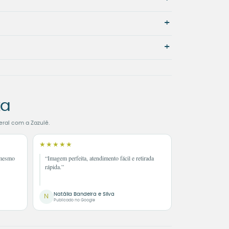
+
+
ta
eral com a Zazulê.
★★★★★
 mesmo
“Imagem perfeita, atendimento fácil e retirada
rápida.”
Natália Bandeira e Silva
N
Publicado no Google