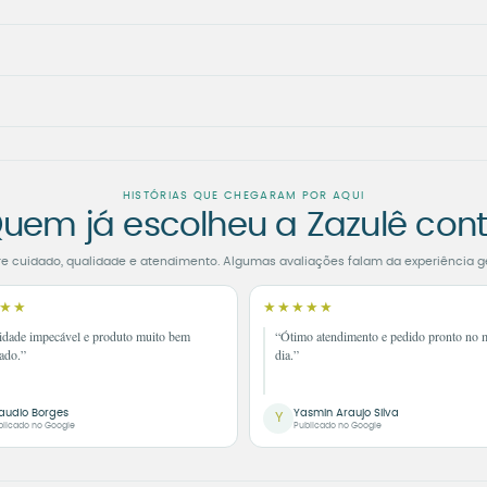
HISTÓRIAS QUE CHEGARAM POR AQUI
uem já escolheu a Zazulê con
re cuidado, qualidade e atendimento. Algumas avaliações falam da experiência g
★★
★★★★★
idade impecável e produto muito bem
“Ótimo atendimento e pedido pronto no
ado.”
dia.”
audio Borges
Yasmin Araujo Silva
Y
blicado no Google
Publicado no Google