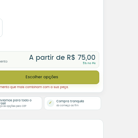
A partir de
R$
75,00
mento
5% no Pix
or em Todas as Línguas – Dupla Face ou Moldura quantidade
Escolher opções
amento que mais combinam com a sua peça.
nviamos para todo o
Compra tranquila
✓
rasil
do começo ao fim
ja as opções pelo CEP