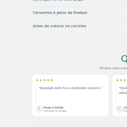
Tamanhos e jeitos de finalizar
Antes de colocar no carrinho
Q
Relatos reais sob
★★★★★
★★★
“Qualidade muito boa e atendimento atencioso.”
“Qual
embal
Paula Castrillo
Cl
P
C
Publicado no Google
Pu