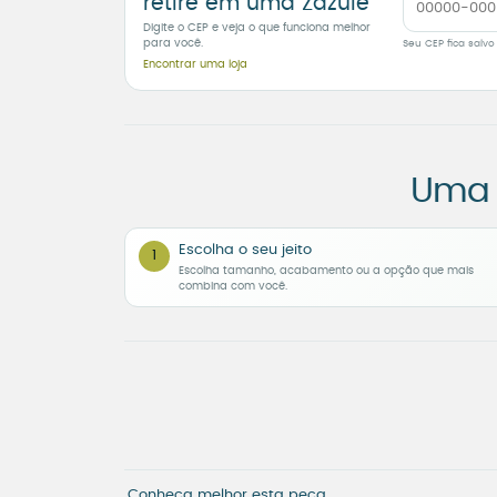
retire em uma Zazulê
Digite o CEP e veja o que funciona melhor
para você.
Seu CEP fica salvo
Encontrar uma loja
Uma 
Escolha o seu jeito
1
Escolha tamanho, acabamento ou a opção que mais
combina com você.
Conheça melhor esta peça