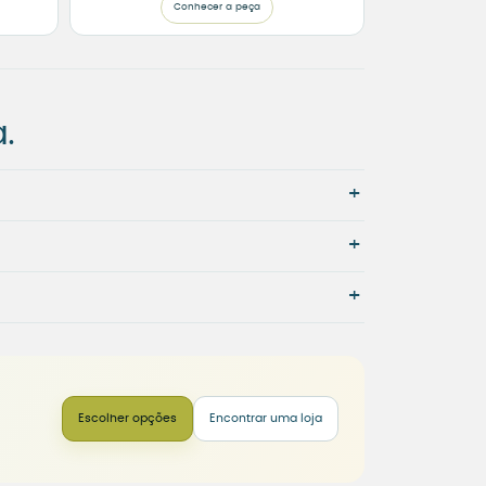
Conhecer a peça
.
+
+
+
Escolher opções
Encontrar uma loja