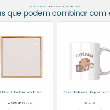
MAIS IDEIAS CHEIAS DE SIGNIFICADO
as que podem combinar com es
oldura de Madeira para Azulejo
Caneca Cafévara – Capivara com
A partir de
R$
35,00
R$
50,00