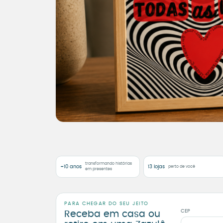
transformando histórias
+10 anos
13 lojas
perto de você
em presentes
PARA CHEGAR DO SEU JEITO
CEP
Receba em casa ou