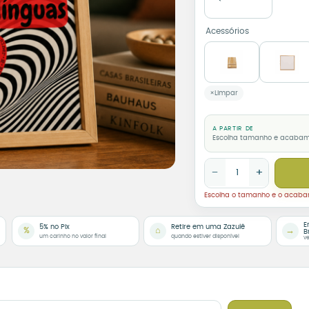
Acessórios
Limpar
A PARTIR DE
Escolha tamanho e acaba
Azulejo Decorativo Am
−
+
Escolha o tamanho e o acab
E
5% no Pix
Retire em uma Zazulê
%
⌂
→
B
um carinho no valor final
quando estiver disponível
ve