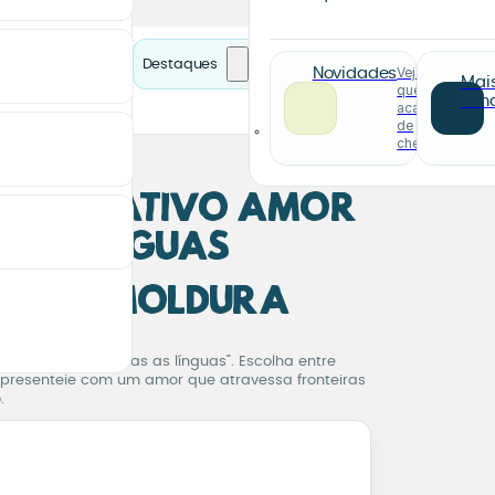
Destaques
Veja o
Novidades
Mai
que
ven
acabou
de
chegar
 Decorativo Amor
 as Línguas
ce ou Moldura
Decorativo Amor em Tod
rase “Amor em todas as línguas”. Escolha entre
 presenteie com um amor que atravessa fronteiras
.