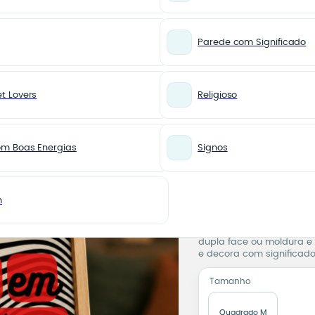
Parede com Significado
t Lovers
Religioso
Azulejo Decorativo Amor em Todas as Línguas – Dupla Face ou Moldura
PARA AMOR
Azulejo
om Boas Energias
Signos
em Todas
Dupla Fa
m
Azulejo 
Pronta para você
Azulejo 15×15 cm com a f
dupla face ou moldura e
e decora com significado
Tamanho
Quadrado M