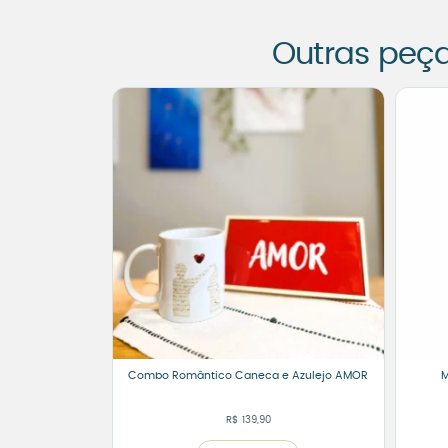
Outras peç
Combo Romântico Caneca e Azulejo AMOR
M
R$
139,90