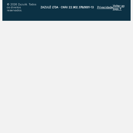
© 2026 Zazulê. Todos
Voltar ao
os direitos
ZAZULÊ LTDA · CNPJ 22.902.378/0001-13
Privacidade
topo ↑
reservados.