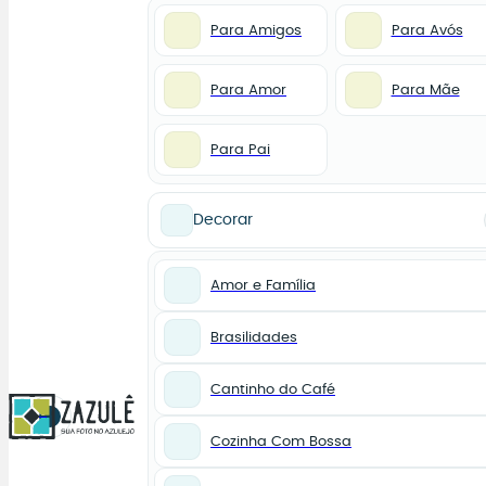
Para Amigos
Para Avós
Para Amor
Para Mãe
Para Pai
Decorar
Amor e Família
Brasilidades
Cantinho do Café
0
Cozinha Com Bossa