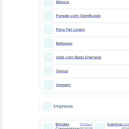
Música
Parede com Significado
Para Pet Lovers
Religioso
Sala com Boas Energias
Signos
Viagem
Empresas
Projetos
Lemb
Brindes
Eventos
personalizados
ativ
Corporativos