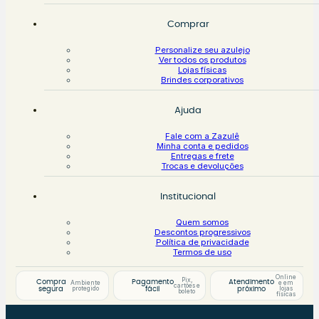
Comprar
Personalize seu azulejo
Ver todos os produtos
Lojas físicas
Brindes corporativos
Ajuda
Fale com a Zazulê
Minha conta e pedidos
Entregas e frete
Trocas e devoluções
Institucional
Quem somos
Descontos progressivos
Política de privacidade
Termos de uso
Online
Pix,
Compra
Pagamento
Atendimento
Ambiente
e em
cartões e
protegido
lojas
segura
fácil
próximo
boleto
físicas