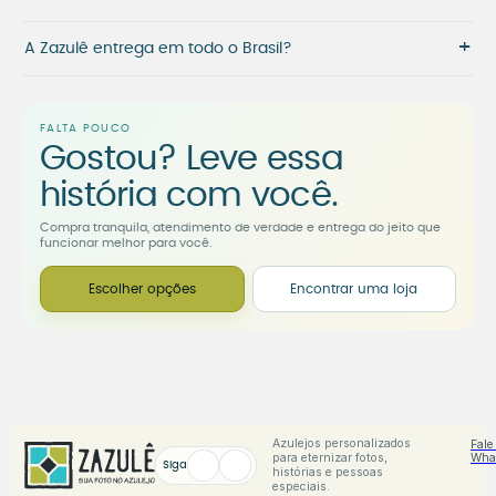
+
A Zazulê entrega em todo o Brasil?
FALTA POUCO
Gostou? Leve essa
história com você.
Compra tranquila, atendimento de verdade e entrega do jeito que
funcionar melhor para você.
Escolher opções
Encontrar uma loja
Azulejos personalizados
Fale
para eternizar fotos,
Wha
Siga
histórias e pessoas
especiais.