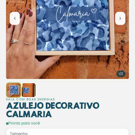
1/2
SALA COM BOAS ENERGIAS
Azulejo Decorativo
Calmaria
Azulejo Decorativo Calma
Pronta para você
Tamanho