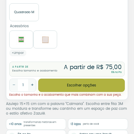
Quadrado M
Acessórios
Limpar
A partir de
R$
75,00
A PARTIR DE
Escolha tamanho e acabamento
5% no Pix
Azulejo Decorativo Calmaria quantidade
−
+
Escolher opções
Escolha o tamanho e o acabamento que mais combinam com a sua peça.
Azulejo 15×15 cm com a palavra “Calmaria”. Escolha entre fita 3M
ou moldura e transforme seu cantinho em um espaço de paz com
o estilo afetivo Zazulê.
transformando histórias em
+10 anos
13 lojas
perto de você
presentes