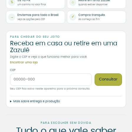
5% no Pix
Retire em uma Zazulê
%
⌂
um carinho no valor final
quando estiver disponível
Enviamos para todo o Brasil
Compra tranquila
→
✓
veja as opções pelo CEP
do começo ao fim
PARA CHEGAR DO SEU JEITO
Receba em casa ou retire em uma
Zazulê
Digite o CEP e veja o que funciona melhor para você.
Encontrar uma loja
CEP
Consultar
Seu CEP fica salvo neste aparelho para a próxima consulta.
Mais sobre entrega e produção
PARA ESCOLHER SEM DÚVIDA
Tudo o que vale saber