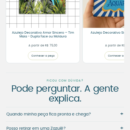
Azulejo Decorativo Amor Sincero – Tim
Azulejo Decorativo Sign
Maia - Dupla face ou Moldura
A partir de
R$
75,00
A partir de
R$
60
Conhecer a peça
Conhecer a peç
FICOU COM DÚVIDA?
Pode perguntar. A gente
explica.
+
Quando minha peça fica pronta e chega?
+
Posso retirar em uma Zazulê?