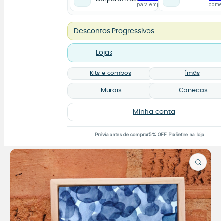
para empresas
com
Descontos Progressivos
Lojas
Kits e combos
Ímãs
Murais
Canecas
Minha conta
Prévia antes de comprar
5% OFF Pix
Retire na loja