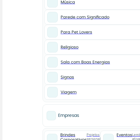
Música
Parede com Significado
Para Pet Lovers
Religioso
Sala com Boas Energias
Signos
Viagem
Empresas
Projetos
Lemb
Brindes
Eventos
personalizados
ativ
Corporativos