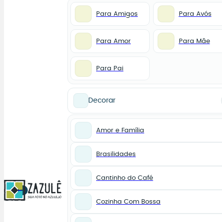
Para Amigos
Para Avós
Para Amor
Para Mãe
Para Pai
Decorar
Amor e Família
Brasilidades
Cantinho do Café
0
Cozinha Com Bossa