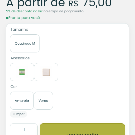
A partir de
75,00
R$
5% de desconto no Pix
na etapa de pagamento.
Pronta para você
Tamanho
Quadrado M
Acessórios
Cor
Amarelo
Verde
Limpar
Azulejo Decorativo Cristo Redentor Made in Brasil quantidade