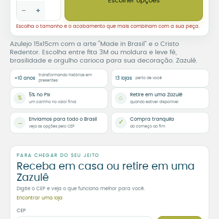
Escolher opções
−
+
Escolha o tamanho e o acabamento que mais combinam com a sua peça.
Azulejo 15x15cm com a arte “Made in Brasil” e o Cristo
Redentor. Escolha entre fita 3M ou moldura e leve fé,
brasilidade e orgulho carioca para sua decoração. Zazulê.
transformando histórias em
+10 anos
13 lojas
perto de você
presentes
5% no Pix
Retire em uma Zazulê
%
⌂
um carinho no valor final
quando estiver disponível
Enviamos para todo o Brasil
Compra tranquila
→
✓
veja as opções pelo CEP
do começo ao fim
PARA CHEGAR DO SEU JEITO
Receba em casa ou retire em uma
Zazulê
Digite o CEP e veja o que funciona melhor para você.
Encontrar uma loja
CEP