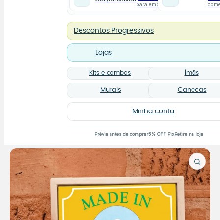
para empresas
com
Descontos Progressivos
Lojas
Kits e combos
Ímãs
Murais
Canecas
Minha conta
Prévia antes de comprar
5% OFF Pix
Retire na loja