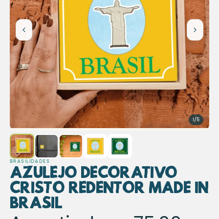
1/5
BRASILIDADES
Azulejo Decorativo
Cristo Redentor Made in
Brasil
Azulejo Decorativo Crist