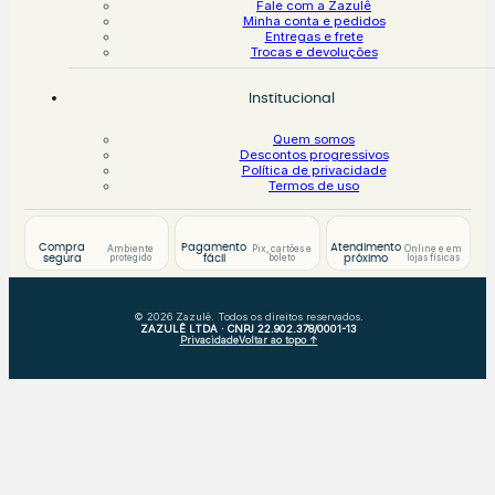
Fale com a Zazulê
Minha conta e pedidos
Entregas e frete
Trocas e devoluções
Institucional
Quem somos
Descontos progressivos
Política de privacidade
Termos de uso
Compra
Pagamento
Atendimento
Ambiente
Pix, cartões e
Online e em
protegido
boleto
lojas físicas
segura
fácil
próximo
© 2026 Zazulê. Todos os direitos reservados.
ZAZULÊ LTDA · CNPJ 22.902.378/0001-13
Privacidade
Voltar ao topo ↑