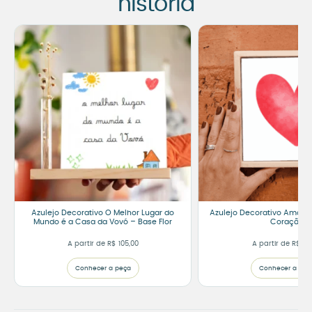
história
Azulejo Decorativo O Melhor Lugar do
Azulejo Decorativo Amor –
Mundo é a Casa da Vovó – Base Flor
Coração
A partir de
R$
105,00
A partir de
R$
75
Conhecer a peça
Conhecer a peç