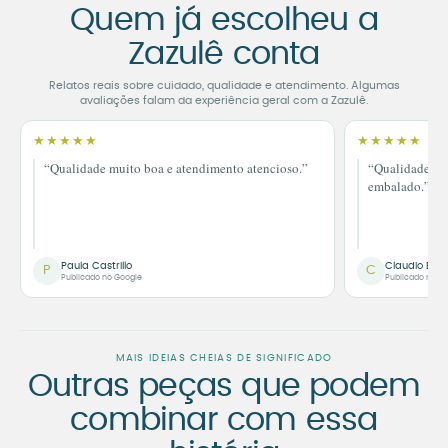
Quem já escolheu a
Zazulê conta
Relatos reais sobre cuidado, qualidade e atendimento. Algumas
avaliações falam da experiência geral com a Zazulê.
★★★★★
★★★★★
“Qualidade muito boa e atendimento atencioso.”
“Qualidade im
embalado.”
Paula Castrillo
Claudio Bor
P
C
Publicado no Google
Publicado no G
MAIS IDEIAS CHEIAS DE SIGNIFICADO
Outras peças que podem
combinar com essa