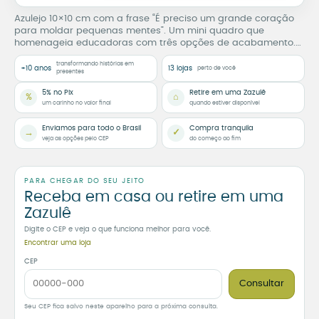
Azulejo 10×10 cm com a frase “É preciso um grande coração
para moldar pequenas mentes”. Um mini quadro que
homenageia educadoras com três opções de acabamento.
Zazulê.
transformando histórias em
+10 anos
13 lojas
perto de você
presentes
5% no Pix
Retire em uma Zazulê
%
⌂
um carinho no valor final
quando estiver disponível
Enviamos para todo o Brasil
Compra tranquila
→
✓
veja as opções pelo CEP
do começo ao fim
PARA CHEGAR DO SEU JEITO
Receba em casa ou retire em uma
Zazulê
Digite o CEP e veja o que funciona melhor para você.
Encontrar uma loja
CEP
Consultar
Seu CEP fica salvo neste aparelho para a próxima consulta.