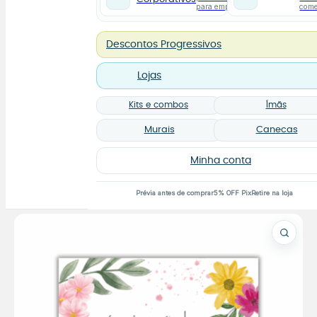
para empresas
com
Descontos Progressivos
Lojas
Kits e combos
Ímãs
Murais
Canecas
Minha conta
Prévia antes de comprar
5% OFF Pix
Retire na loja