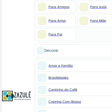
Para Amigos
Para Avós
Para Amor
Para Mãe
Para Pai
Decorar
Amor e Família
Brasilidades
Cantinho do Café
0
Cozinha Com Bossa