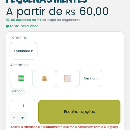
Azulejo Decorativo É Pr
A partir de
60,00
R$
5% de desconto no Pix
na etapa de pagamento.
Pronta para você
Tamanho
Quadrado P
Acessórios
Nenhum
Limpar
Azulejo Decorativo É Preciso um Grande Coração para Moldar
Escolher opções
−
+
Escolha o tamanho e o acabamento que mais combinam com a sua peça.