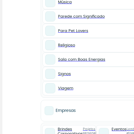
Música
Parede com Significado
Para Pet Lovers
Religioso
Sala com Boas Energias
Signos
Viagem
Empresas
Projetos
Lemb
Brindes
Eventos
personalizados
ativ
Corporativos