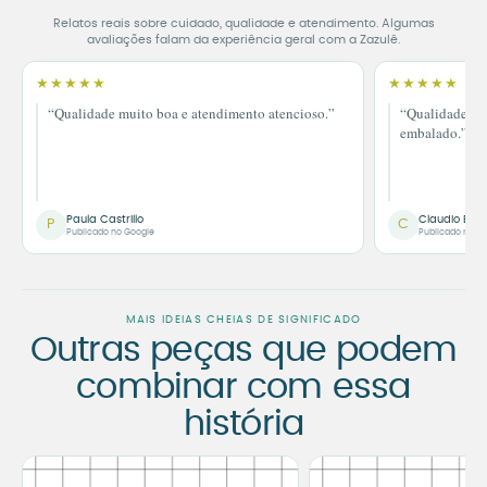
Relatos reais sobre cuidado, qualidade e atendimento. Algumas
avaliações falam da experiência geral com a Zazulê.
★★★★★
★★★★★
“Qualidade muito boa e atendimento atencioso.”
“Qualidade im
embalado.”
Paula Castrillo
Claudio Bor
P
C
Publicado no Google
Publicado no G
MAIS IDEIAS CHEIAS DE SIGNIFICADO
Outras peças que podem
combinar com essa
história