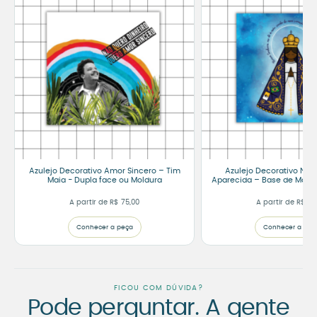
Azulejo Decorativo Amor Sincero – Tim
Azulejo Decorativo Nos
Maia - Dupla face ou Moldura
Aparecida – Base de Madei
A partir de
R$
75,00
A partir de
R$
75
Conhecer a peça
Conhecer a peç
FICOU COM DÚVIDA?
Pode perguntar. A gente