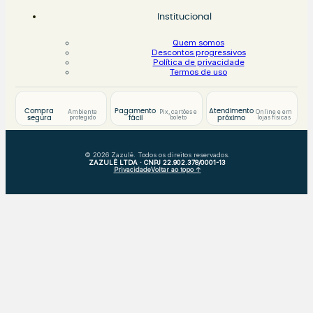
Institucional
Quem somos
Descontos progressivos
Política de privacidade
Termos de uso
Compra
Pagamento
Atendimento
Ambiente
Pix, cartões e
Online e em
protegido
boleto
lojas físicas
segura
fácil
próximo
© 2026 Zazulê. Todos os direitos reservados.
ZAZULÊ LTDA · CNPJ 22.902.378/0001-13
Privacidade
Voltar ao topo ↑