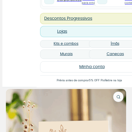
para empresas
com
Descontos Progressivos
Lojas
Kits e combos
Ímãs
Murais
Canecas
Minha conta
Prévia antes de comprar
5% OFF Pix
Retire na loja