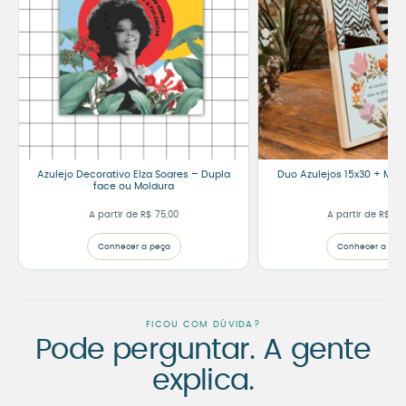
Azulejo Decorativo Elza Soares – Dupla
Duo Azulejos 15x30 + Mol
face ou Moldura
A partir de
R$
75,00
A partir de
R$
145
Conhecer a peça
Conhecer a peç
FICOU COM DÚVIDA?
Pode perguntar. A gente
explica.