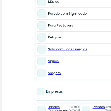
Música
Parede com Significado
Para Pet Lovers
Religioso
Sala com Boas Energias
Signos
Viagem
Empresas
Projetos
Lemb
Brindes
Eventos
personalizados
ativ
Corporativos