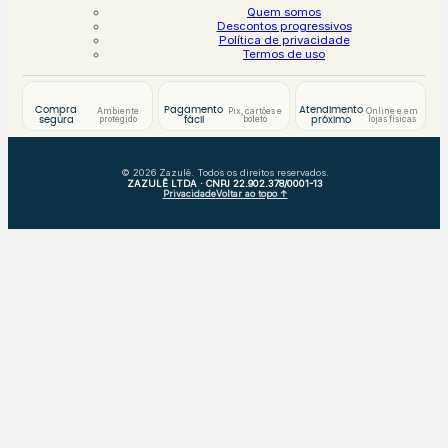
Quem somos
Descontos progressivos
Política de privacidade
Termos de uso
Compra
Pagamento
Atendimento
Ambiente
Pix, cartões e
Online e em
protegido
boleto
lojas físicas
segura
fácil
próximo
© 2026 Zazulê. Todos os direitos reservados.
ZAZULÊ LTDA · CNPJ 22.902.378/0001-13
Privacidade
Voltar ao topo ↑