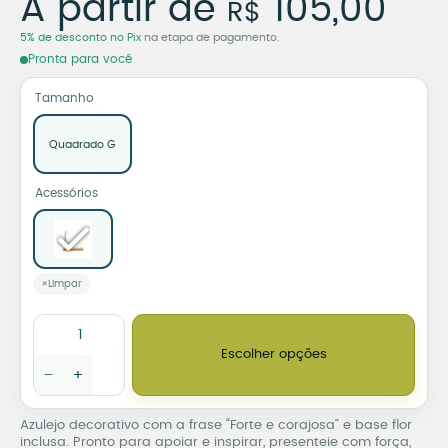
A partir de
105,00
R$
5% de desconto no Pix
na etapa de pagamento.
Pronta para você
Tamanho
Quadrado G
Acessórios
Limpar
Azulejo Decorativo Forte e Corajosa com Base Flor quantidade
Escolher opções
−
+
Azulejo decorativo com a frase “Forte e corajosa” e base flor
inclusa. Pronto para apoiar e inspirar, presenteie com força,