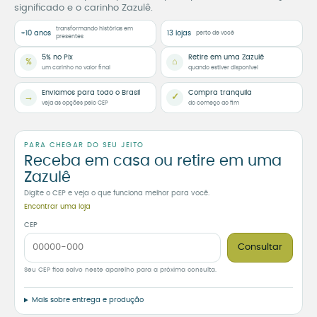
significado e o carinho Zazulê.
transformando histórias em
+10 anos
13 lojas
perto de você
presentes
5% no Pix
Retire em uma Zazulê
%
⌂
um carinho no valor final
quando estiver disponível
Enviamos para todo o Brasil
Compra tranquila
→
✓
veja as opções pelo CEP
do começo ao fim
PARA CHEGAR DO SEU JEITO
Receba em casa ou retire em uma
Zazulê
Digite o CEP e veja o que funciona melhor para você.
Encontrar uma loja
CEP
Consultar
Seu CEP fica salvo neste aparelho para a próxima consulta.
Mais sobre entrega e produção