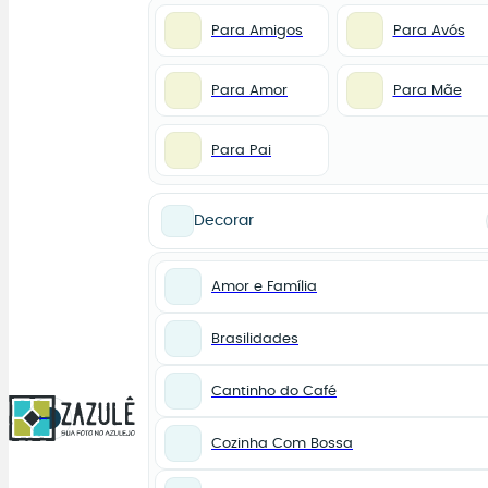
Para Amigos
Para Avós
Para Amor
Para Mãe
Para Pai
Decorar
Amor e Família
Brasilidades
Cantinho do Café
0
Cozinha Com Bossa