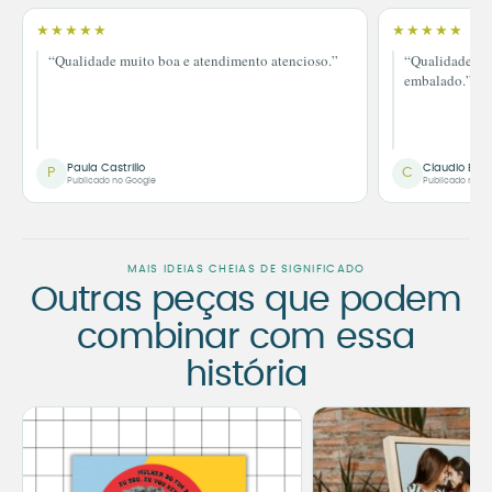
★★★★★
★★★★★
“Qualidade muito boa e atendimento atencioso.”
“Qualidade im
embalado.”
Paula Castrillo
Claudio Bor
P
C
Publicado no Google
Publicado no G
MAIS IDEIAS CHEIAS DE SIGNIFICADO
Outras peças que podem
combinar com essa
história