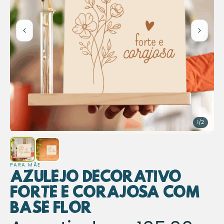
1/2
PARA MÃE
Azulejo Decorativo
Forte e Corajosa com
Base Flor
Azulejo Decorativo Fort