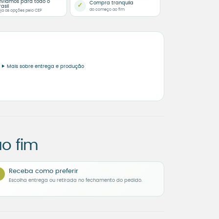
nviamos para todo o
Compra tranquila
✓
rasil
do começo ao fim
ja as opções pelo CEP
Mais sobre entrega e produção
o fim
Receba como preferir
Escolha entrega ou retirada no fechamento do pedido.