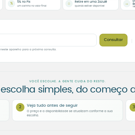
E
5% no Pix
Retire em uma Zazulê
%
⌂
→
B
um carinho no valor final
quando estiver disponível
ve
Consultar
 neste aparelho para a próxima consulta.
VOCÊ ESCOLHE. A GENTE CUIDA DO RESTO.
escolha simples, do começo a
Veja tudo antes de seguir
2
3
O preço e a disponibilidade se atualizam conforme a sua
escolha.