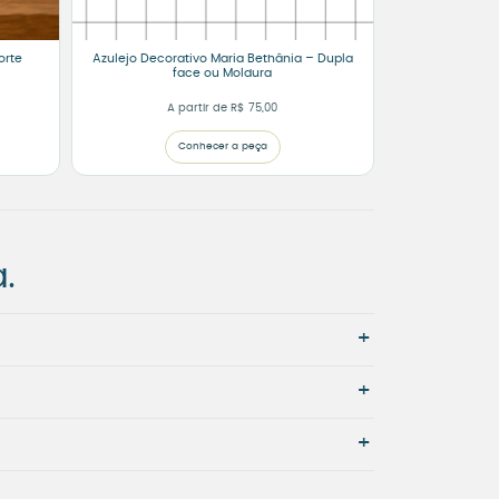
orte
Azulejo Decorativo Maria Bethânia – Dupla
face ou Moldura
A partir de
R$
75,00
Conhecer a peça
.
+
+
+