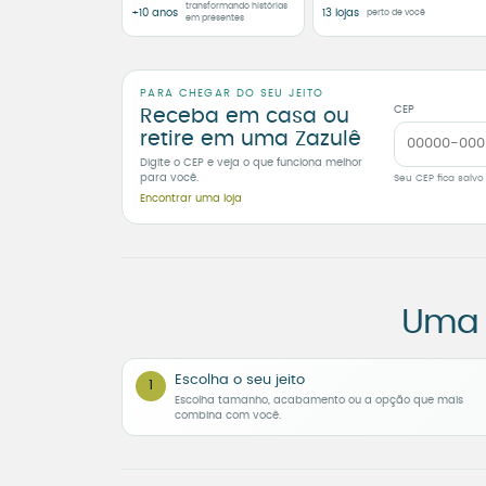
transformando histórias
+10 anos
13 lojas
perto de você
em presentes
PARA CHEGAR DO SEU JEITO
CEP
Receba em casa ou
retire em uma Zazulê
Digite o CEP e veja o que funciona melhor
para você.
Seu CEP fica salvo
Encontrar uma loja
Uma 
Escolha o seu jeito
1
Escolha tamanho, acabamento ou a opção que mais
combina com você.