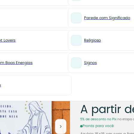
Parede com Significado
t Lovers
Religioso
Azulejo Decorativo Mãe Aparecida, Guarda Esta Casa e Todos que Nela Vivem
RELIGIOSO
Azulejo
om Boas Energias
Signos
Mãe Apa
Guarda 
m
Todos q
Azulejo
A partir d
5% de desconto no Pix
na etapa 
Pronta para você