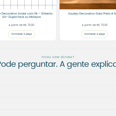
o Decorativo Andar com Fé – Gilberto
Azulejo Decorativo Gato Preto é S
Gil- Dupla face ou Moldura
A partir de
R$
75,00
A partir de
R$
75,00
Conhecer a peça
Conhecer a peça
FICOU COM DÚVIDA?
Pode perguntar. A gente explica