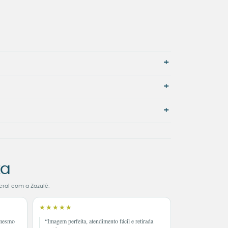
+
+
+
ta
eral com a Zazulê.
★★★★★
 mesmo
“Imagem perfeita, atendimento fácil e retirada