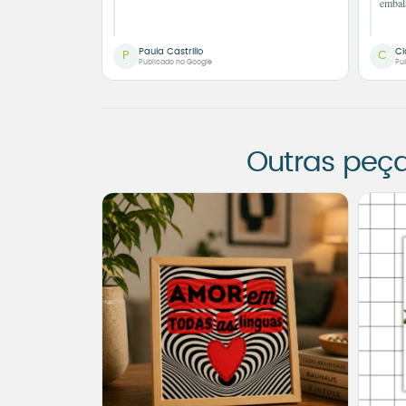
embal
Paula Castrillo
Cl
P
C
Publicado no Google
Pu
Outras peç