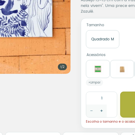
Azulejo 15×15 cm com a fr
nela vivem”. Uma prece em 
Zazulê.
Tamanho
Quadrado M
Acessórios
1/2
Limpar
Azulejo Decorativo Mãe 
−
+
Escolha o tamanho e o acab