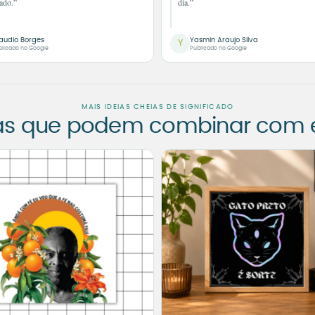
ado.”
dia.”
audio Borges
Yasmin Araujo Silva
Y
blicado no Google
Publicado no Google
MAIS IDEIAS CHEIAS DE SIGNIFICADO
as que podem combinar com es