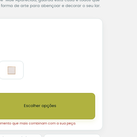
ase “Mãe Aparecida, guarda esta casa e todos que
forma de arte para abençoar e decorar o seu lar.
Aparecida, Guarda Esta Casa e Todos que Nela Vivem quantidade
Escolher opções
amento que mais combinam com a sua peça.