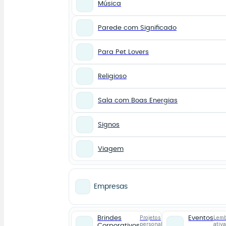
Música
Parede com Significado
Para Pet Lovers
Religioso
Sala com Boas Energias
Signos
Viagem
Empresas
Projetos
Lemb
Brindes
Eventos
personalizados
ativ
Corporativos