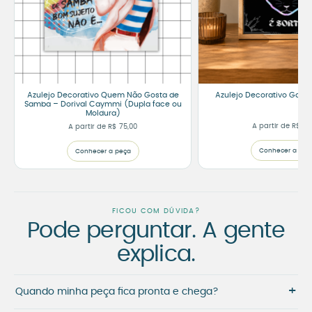
Azulejo Decorativo Quem Não Gosta de
Azulejo Decorativo Gato P
Samba – Dorival Caymmi (Dupla face ou
Moldura)
A partir de
R$
75
A partir de
R$
75,00
Conhecer a peç
Conhecer a peça
FICOU COM DÚVIDA?
Pode perguntar. A gente
explica.
+
Quando minha peça fica pronta e chega?