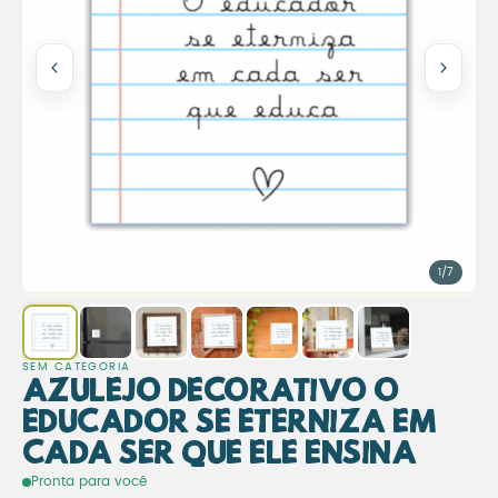
1/7
SEM CATEGORIA
Azulejo Decorativo O
Educador se Eterniza em
Cada Ser que Ele Ensina
Azulejo Decorativo O Educad
Pronta para você