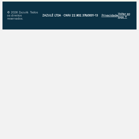
© 2026 Zazulê. Todos
Voltar ao
os direitos
ZAZULÊ LTDA · CNPJ 22.902.378/0001-13
Privacidade
topo ↑
reservados.