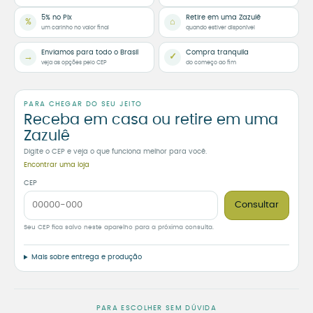
5% no Pix
Retire em uma Zazulê
%
⌂
um carinho no valor final
quando estiver disponível
Enviamos para todo o Brasil
Compra tranquila
→
✓
veja as opções pelo CEP
do começo ao fim
PARA CHEGAR DO SEU JEITO
Receba em casa ou retire em uma
Zazulê
Digite o CEP e veja o que funciona melhor para você.
Encontrar uma loja
CEP
Consultar
Seu CEP fica salvo neste aparelho para a próxima consulta.
Mais sobre entrega e produção
PARA ESCOLHER SEM DÚVIDA