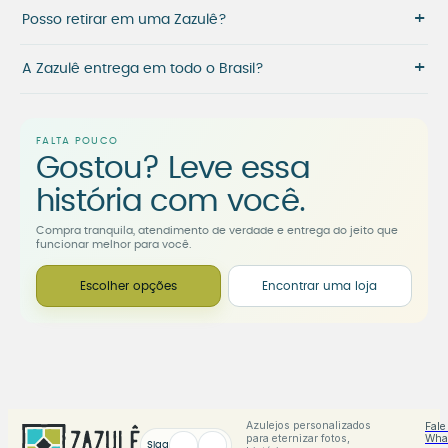
+
Posso retirar em uma Zazulê?
+
A Zazulê entrega em todo o Brasil?
FALTA POUCO
Gostou? Leve essa
história com você.
Compra tranquila, atendimento de verdade e entrega do jeito que
funcionar melhor para você.
Escolher opções
Encontrar uma loja
Azulejos personalizados
Fale
para eternizar fotos,
Wha
Siga