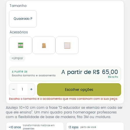
Tamanho
Quadrado P
Acessórios
Limpar
A partir de
R$
65,00
A PARTIR DE
Escolha tamanho e acabamento
5% no Pix
Azulejo Decorativo O Educador se Eterniza em Cada Ser que El
−
+
Escolher opções
Escolha o tamanho e o acabamento que mais combinam com a sua peça.
Azulejo 10×10 cm com a frase “O educador se eterniza em cada ser
que ele ensina”. Um mini quadro para homenagear professores
com a flexibilidade de base de madeira, fita 3M ou moldura.
transformando histórias em
+10 anos
13 lojas
perto de você
presentes