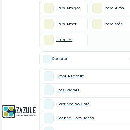
Para Amigos
Para Avós
Para Amor
Para Mãe
Para Pai
Decorar
Amor e Família
Brasilidades
Cantinho do Café
0
Cozinha Com Bossa