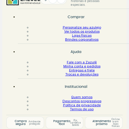
histórias e pessoas
especiais.
Comprar
Personalize seu azulejo
Ver todos os produtos
Lojas físicas
Brindes corporativos
Ajuda
Fale com a Zazulê
Minha conta e pedidos
Entregas e frete
Trocas e devoluções
Institucional
Quem somos
Descontos progressivos
Política de privacidade
Termos de uso
Online
Pix,
Compra
Pagamento
Atendimento
Ambiente
e em
cartões e
protegido
lojas
segura
fácil
próximo
boleto
físicas