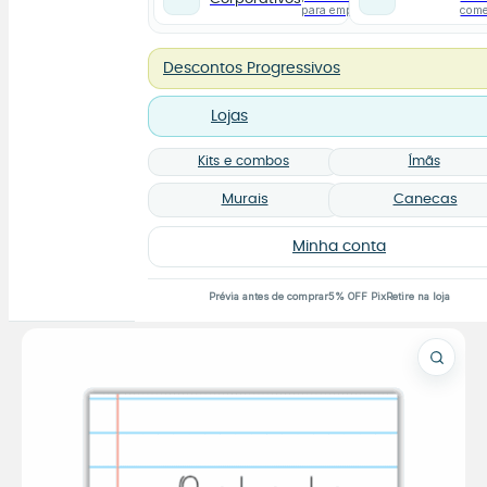
para empresas
com
Descontos Progressivos
Lojas
Kits e combos
Ímãs
Murais
Canecas
Minha conta
Prévia antes de comprar
5% OFF Pix
Retire na loja