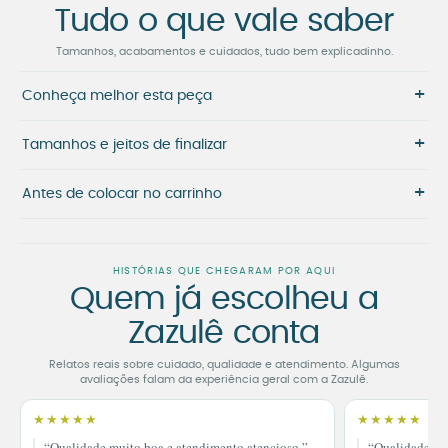
Tudo o que vale saber
Tamanhos, acabamentos e cuidados, tudo bem explicadinho.
+
Conheça melhor esta peça
+
Tamanhos e jeitos de finalizar
+
Antes de colocar no carrinho
HISTÓRIAS QUE CHEGARAM POR AQUI
Quem já escolheu a
Zazulê conta
Relatos reais sobre cuidado, qualidade e atendimento. Algumas
avaliações falam da experiência geral com a Zazulê.
★★★★★
★★★★★
“Qualidade muito boa e atendimento atencioso.”
“Qualidade im