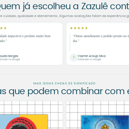
uem já escolheu a Zazulê con
re cuidado, qualidade e atendimento. Algumas avaliações falam da experiência g
★★
★★★★★
idade impecável e produto muito bem
“Ótimo atendimento e pedido pronto no
ado.”
dia.”
audio Borges
Yasmin Araujo Silva
Y
blicado no Google
Publicado no Google
MAIS IDEIAS CHEIAS DE SIGNIFICADO
as que podem combinar com es