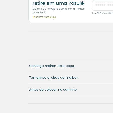
retire em uma Zazulê
Digite o CEP e veja o que funciona melhor
para você.
Seu CEP fica salvo
Encontrar uma loja
Conheça melhor esta peça
Tamanhos e jeitos de finalizar
Antes de colocar no carrinho