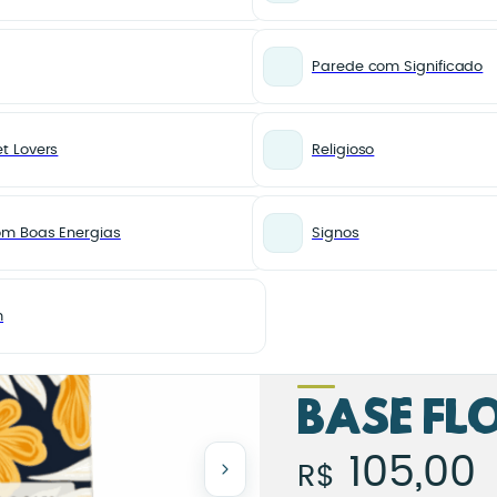
Parede com Significado
t Lovers
Religioso
Azulejo Decorativo Organiza o Caos e Transforma em Harmonia – Base Flor
SEM CATEGORIA
Azulejo
om Boas Energias
Signos
Organiz
Transf
m
Harmon
Base Fl
Azulejo
105,00
R$