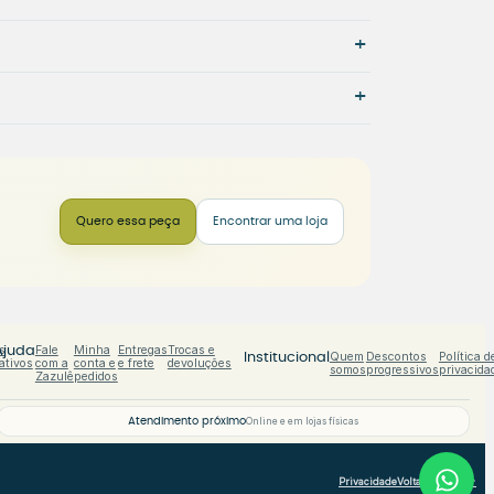
+
+
Quero essa peça
Encontrar uma loja
s
Fale
Minha
Entregas
Trocas e
Ajuda
Quem
Descontos
Política d
Institucional
ativos
com a
conta e
e frete
devoluções
somos
progressivos
privacida
Zazulê
pedidos
Atendimento próximo
Online e em lojas físicas
Privacidade
Voltar ao topo ↑