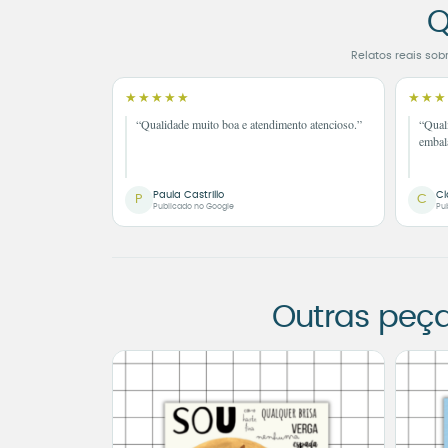
Q
Relatos reais sob
★★★★★
★★★
“Qualidade muito boa e atendimento atencioso.”
“Qual
embal
Paula Castrillo
Cl
P
C
Publicado no Google
Pu
Outras peç