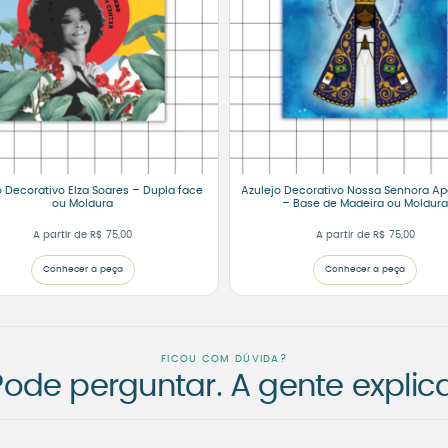
o Decorativo Elza Soares – Dupla face
Azulejo Decorativo Nossa Senhora Ap
ou Moldura
– Base de Madeira ou Moldur
A partir de
R$
75,00
A partir de
R$
75,00
Conhecer a peça
Conhecer a peça
FICOU COM DÚVIDA?
Pode perguntar. A gente explica