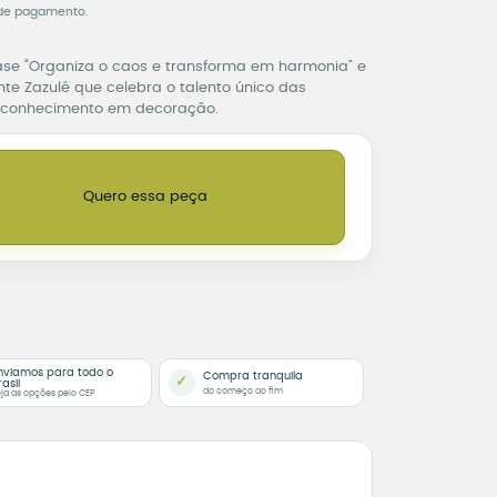
de pagamento.
ase “Organiza o caos e transforma em harmonia” e
nte Zazulê que celebra o talento único das
reconhecimento em decoração.
niza o Caos e Transforma em Harmonia – Base Flor quantidade
Quero essa peça
nviamos para todo o
Compra tranquila
✓
rasil
do começo ao fim
ja as opções pelo CEP