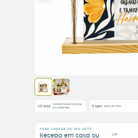
transformando histórias
+10 anos
13 lojas
perto de você
em presentes
PARA CHEGAR DO SEU JEITO
Receba em casa ou
CEP