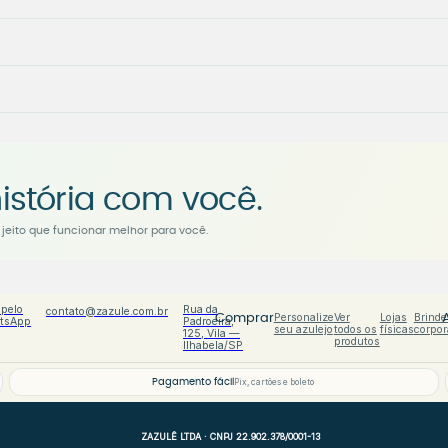
istória com você.
jeito que funcionar melhor para você.
 pelo
Rua da
contato@zazule.com.br
Personalize
Ver
Lojas
Brinde
Comprar
tsApp
Padroeira,
seu azulejo
todos os
físicas
corpor
125, Vila —
produtos
Ilhabela/SP
Pagamento fácil
Pix, cartões e boleto
ZAZULÊ LTDA · CNPJ 22.902.378/0001-13