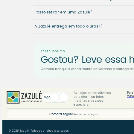
Posso retirar em uma Zazulê?
A Zazulê entrega em todo o Brasil?
FALTA POUCO
Gostou? Leve essa h
Compra tranquila, atendimento de verdade e entrega do 
Fale
Azulejos personalizados
Wha
para eternizar fotos,
Siga
histórias e pessoas
especiais.
Compra segura
Ambiente protegido
© 2026 Zazulê. Todos os direitos reservados.