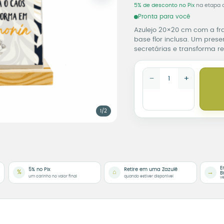
5% de desconto no Pix
na etapa 
Pronta para você
Azulejo 20×20 cm com a fr
base flor inclusa. Um prese
secretárias e transforma 
Azulejo Decorativo Orga
−
+
1/2
E
5% no Pix
Retire em uma Zazulê
%
⌂
→
B
um carinho no valor final
quando estiver disponível
ve