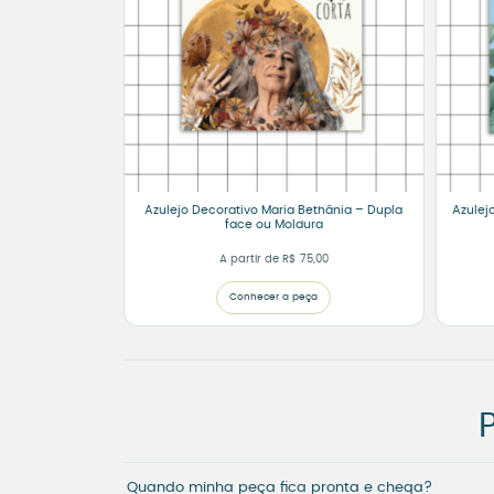
Azulejo Decorativo Maria Bethânia – Dupla
Azulej
face ou Moldura
A partir de
R$
75,00
Conhecer a peça
Quando minha peça fica pronta e chega?