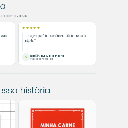
ta
eral com a Zazulê.
★★★★★
 mesmo
“Imagem perfeita, atendimento fácil e retirada
rápida.”
Natália Bandeira e Silva
N
Publicado no Google
sa história