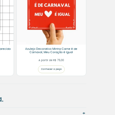
arecida
Azulejo Decorativo Minha Carne é de
a
Carnaval, Meu Coração é Igual
A partir de
R$
75,00
Conhecer a peça
.
+